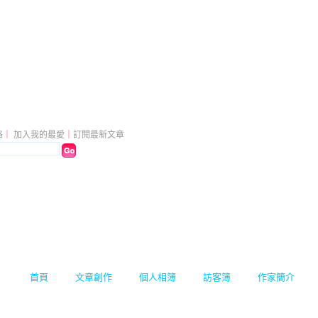
（
新版
）
格
｜
加入我的最愛
｜
訂閱最新文章
首頁
文章創作
個人相簿
訪客簿
作家簡介