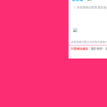
☆ 本部落格訪客簿 歡迎會
本部落格刊登之內容為作者個人自
刊登網站廣告
︱
關於我們
︱