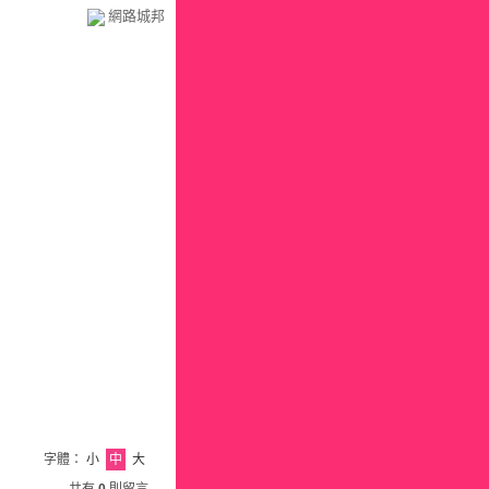
網路城邦
字體：
小
中
大