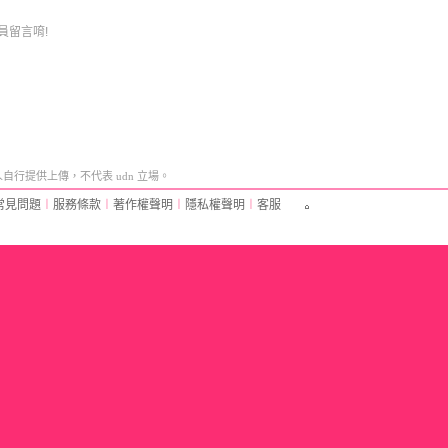
員留言唷!
行提供上傳，不代表 udn 立場。
常見問題
︱
服務條款
︱
著作權聲明
︱
隱私權聲明
︱
客服