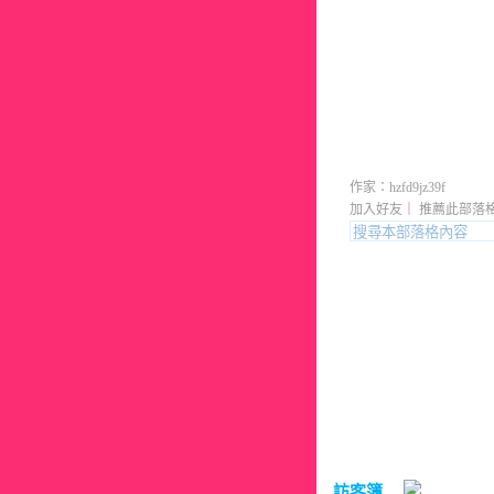
男裝服飾
作家：hzfd9jz39f
加入好友
｜
推薦此部落
訪客簿