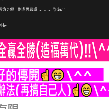
億身價」到處再戰讚…………👌🤗\^^
」外快