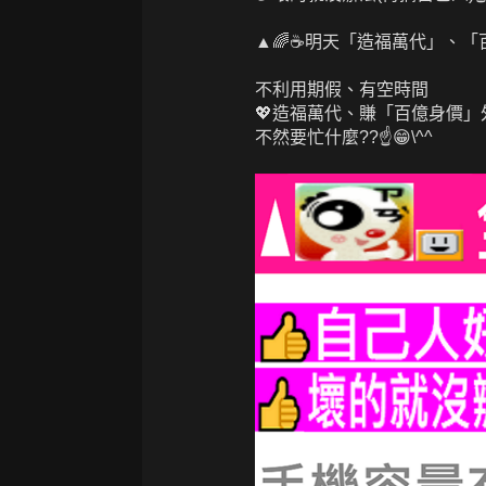
▲🌈☕明天
「造福萬代」、「百
不利用期假、有空時間
💖造福萬代、賺「百億身價
不然要忙什麼??☝️😁\^^