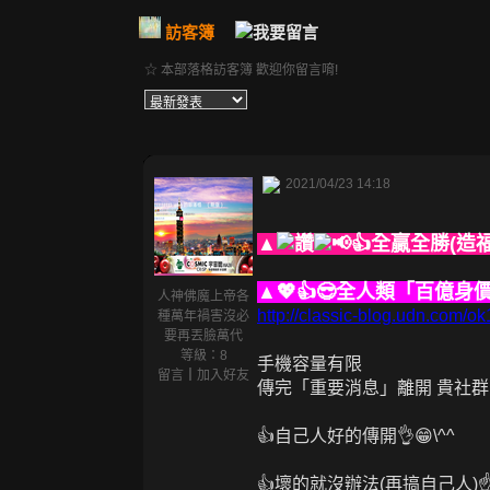
訪客簿
☆ 本部落格訪客簿 歡迎你留言唷!
2021/04/23 14:18
▲
📢👍全贏全勝(造
▲💖👍😎全人類「百億身
人神佛魔上帝各
http://classic-blog.udn.com
種萬年禍害沒必
要再丟臉萬代
等級：8
手機容量有限
留言
｜
加入好友
傳完「重要消息」離開 貴社群
👍自己人好的傳開👌😁\^^
👍壞的就沒辦法(再搞自己人)☝️