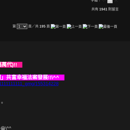
字體：
小
中
大
共有
1941
則留言
第
頁／共
195
頁
福萬代)!!
價」共富幸福法案發展!!\^^
/ok1111111111_gmg/155314228
。
\^^