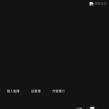
網路城邦
章
個人相簿
訪客簿
作家簡介