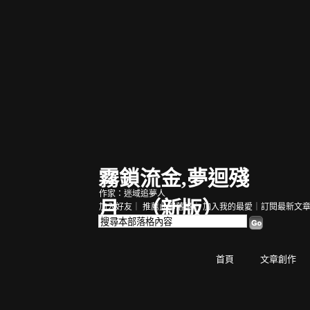
霧鎖流金,夢迴殘
作家：迷域追夢人
月
（
新版
）
加入好友
｜
推薦此部落格
｜
加入我的最愛
｜
訂閱最新文
首頁
文章創作