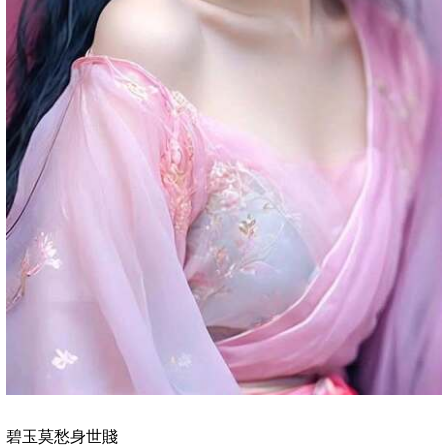
碧玉莫愁身世賤