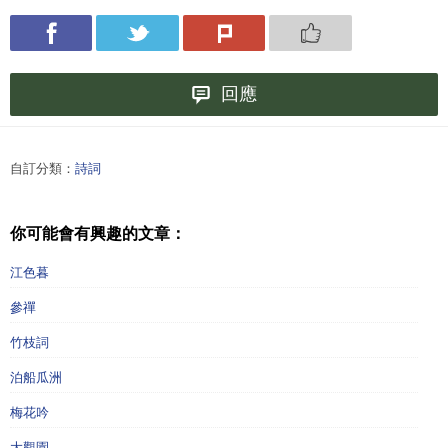
回應
自訂分類：
詩詞
你可能會有興趣的文章：
江色暮
參禪
竹枝詞
泊船瓜洲
梅花吟
大觀園