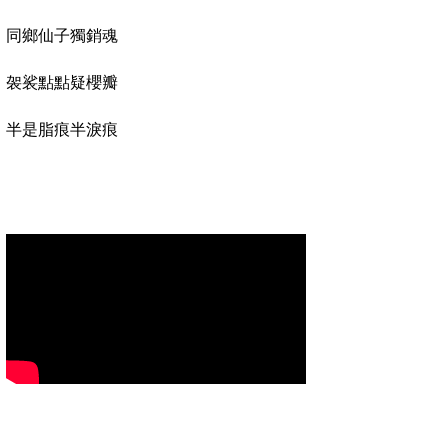
同鄉仙子獨銷魂
袈裟點點疑櫻瓣
半是脂痕半淚痕