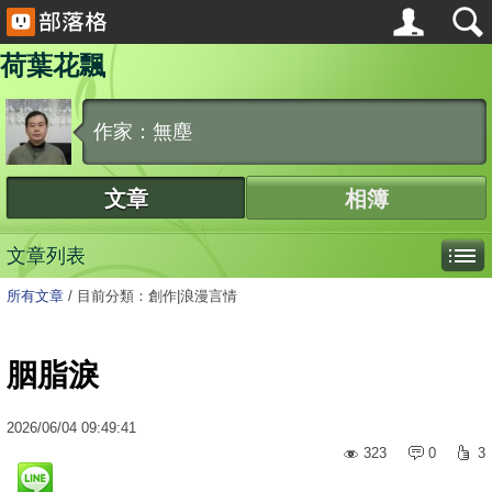
荷葉花飄
作家：無塵
文章
相簿
文章列表
所有文章
/
目前分類：創作|浪漫言情
胭脂淚
2026
/
06
/
04
09:49:41
323
0
3