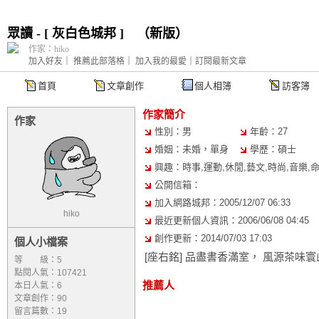
眾讀 - [ 灰白色城邦 ]
（
新版
）
作家：hiko
加入好友
｜
推薦此部落格
｜
加入我的最愛
｜
訂閱最新文章
首頁
文章創作
個人相簿
訪客簿
作家簡介
作家
性別：男
年齡：27
婚姻：未婚，單身
學歷：碩士
興趣：時事,運動,休閒,藝文,時尚,音樂,命
公開信箱：
加入網路城邦：2005/12/07 06:33
hiko
最近更新個人資訊：2006/06/08 04:45
創作更新：2014/07/03 17:03
個人小檔案
[座右銘] 品盡書香滿室， 風源茶味
等 級：5
點閱人氣：107421
推薦人
本日人氣：6
文章創作：90
留言篇數：19