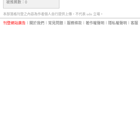
被推薦數：
0
本部落格刊登之內容為作者個人自行提供上傳，不代表 udn 立場。
刊登網站廣告
︱
關於我們
︱
常見問題
︱
服務條款
︱
著作權聲明
︱
隱私權聲明
︱
客服