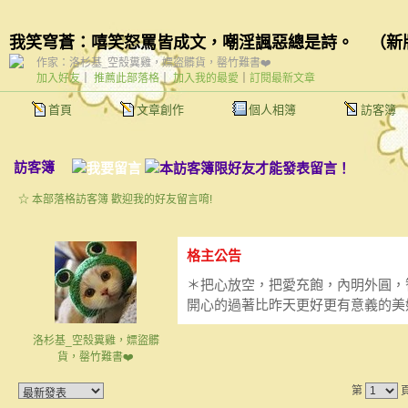
我笑穹蒼：嘻笑怒罵皆成文，嘲淫諷惡總是詩。
（
新
作家：洛杉基_空殼糞雞，嫖盜髒貨，罄竹難書❤️
加入好友
｜
推薦此部落格
｜
加入我的最愛
｜
訂閱最新文章
首頁
文章創作
個人相簿
訪客簿
訪客簿
☆ 本部落格訪客簿 歡迎我的好友留言唷!
格主公告
＊把心放空，把愛充飽，內明外圓，
開心的過著比昨天更好更有意義的美
洛杉基_空殼糞雞，嫖盜髒
貨，罄竹難書❤️
第