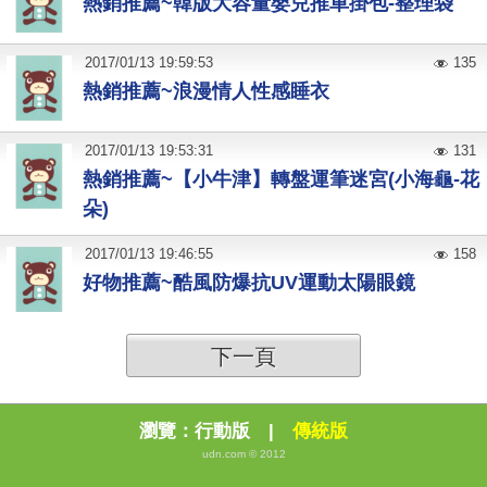
熱銷推薦~韓版大容量嬰兒推車掛包-整理袋
2017
/
01
/
13
19:59:53
135
熱銷推薦~浪漫情人性感睡衣
2017
/
01
/
13
19:53:31
131
熱銷推薦~【小牛津】轉盤運筆迷宮(小海龜-花
朵)
2017
/
01
/
13
19:46:55
158
好物推薦~酷風防爆抗UV運動太陽眼鏡
下一頁
瀏覽：
行動版
|
傳統版
udn.com © 2012