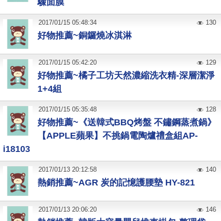
驟面膜
2017
/
01
/
15
05:48:34
130
好物推薦~銅鑼燒冰淇淋
2017
/
01
/
15
05:42:20
129
好物推薦~橘子工坊天然濃縮洗衣精-深層潔淨
1+4組
2017
/
01
/
15
05:35:48
128
好物推薦~《送韓式BBQ烤盤 不鏽鋼蒸煮鍋》
【APPLE蘋果】不挑鍋電陶爐禮盒組AP-
i18103
2017
/
01
/
13
20:12:58
140
熱銷推薦~AGR 炭的記憶護腰墊 HY-821
2017
/
01
/
13
20:06:20
146