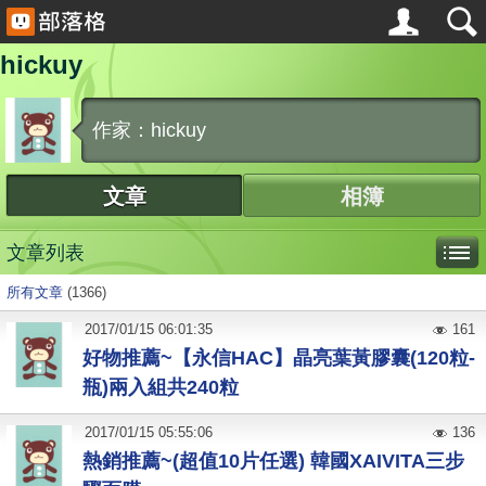
hickuy
作家：hickuy
文章
相簿
文章列表
所有文章
(1366)
2017
/
01
/
15
06:01:35
161
好物推薦~【永信HAC】晶亮葉黃膠囊(120粒-
瓶)兩入組共240粒
2017
/
01
/
15
05:55:06
136
熱銷推薦~(超值10片任選) 韓國XAIVITA三步