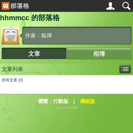
hhmmcc 的部落格
作家：狐禪
文章
相簿
文章列表
所有文章
(0)
瀏覽：
行動版
|
傳統版
udn.com © 2012