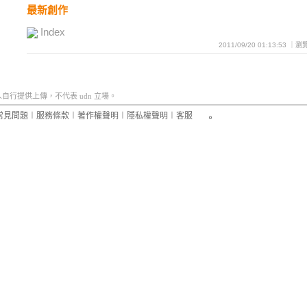
最新創作
Index
2011/09/20 01:13:53 ｜
行提供上傳，不代表 udn 立場。
常見問題
︱
服務條款
︱
著作權聲明
︱
隱私權聲明
︱
客服