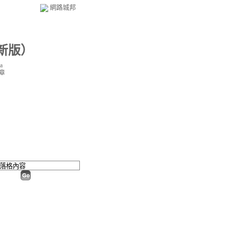
網路城邦
新版
）
a
章