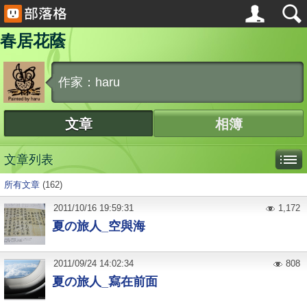
春居花蔭
作家：haru
文章
相簿
文章列表
所有文章
(162)
2011
/
10
/
16
19:59:31
1,172
夏の旅人_空與海
2011
/
09
/
24
14:02:34
808
夏の旅人_寫在前面