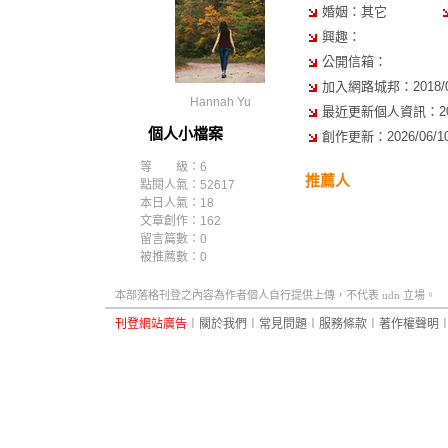
婚姻：其它
興趣：
公開信箱：
加入網路城邦：2018/03/
Hannah Yu
最近更新個人資訊：2019/
個人小檔案
創作更新：2026/06/10 
等 級：6
推薦人
點閱人氣：52617
本日人氣：18
文章創作：162
留言篇數：0
被推薦數：
0
本部落格刊登之內容為作者個人自行提供上傳，不代表 udn 立場。
刊登網站廣告
︱
關於我們
︱
常見問題
︱
服務條款
︱
著作權聲明