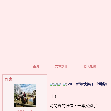
首頁
文章創作
個人相簿
作家
2011新年快樂！『倒帶』
哇！
時間真的很快，一年又過了！