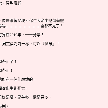
後，開啟電腦！
，像是跟著父親
~
保生大帝出巡留著照
等等
………………………
全都不見了！
打算在
2010
年，一一分享！
~
周杰倫哥哥一樣，可以『倒帶』！
倒帶』了！
倒帶』！
地府有一個什麼鏡的，
間從出生到死亡，
是好是壞、是善多，還是惡多，
審判，