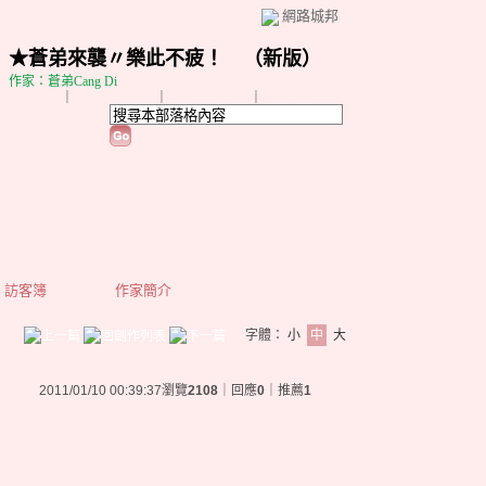
網路城邦
★蒼弟來襲〃樂此不疲！
（
新版
）
作家：蒼弟Cang Di
加入好友
｜
推薦此部落格
｜
加入我的最愛
｜
訂閱最新文章
訪客簿
作家簡介
字體：
小
中
大
2011/01/10 00:39:37
瀏覽
2108
｜回應
0
｜推薦
1