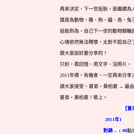
再來決定，下一世投胎，是繼續為
還是為動物，豬、狗、貓、鳥、兔
投胎到為，自己下一世的動物類輪
心情依然無法釋懷，太對不起自己
跟大家說好要分享的！
只好，靠回憶、用文字、沒照片，
2011
年裡，有機會，一定再來分享
2
請大家接受
~
蒼弟‧黃柏蒼
→
最
蒼弟‧黃柏蒼！敬上。
【蒼
2011
年1
月10
對錶→﹝00
點