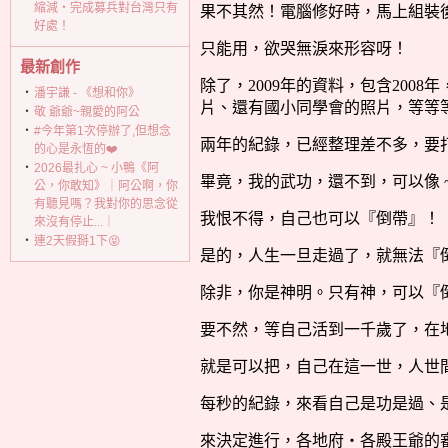
縮減‧完成募兵對台灣只有
果不其然！電腦修好時，馬上組裝
好處！
只能用，欲哭無淚來形容呀！
最新創作
除了，
2009
年的資料，包含
2008
年
‧
潘宇謙 - 《想和你》
片、還有國小同學會的照片，等等
‧
敬 爺爺~親愛的阿公
‧
#今年第1次停辦了,但想念
兩年的紀錄，已經整理差不多，要
的心是永恆的❤️
‧
2026最扎心 ~ 小鴨《阿
畢竟，我的武功，還不到，可以像
公，你敢知》｜阿公啊，你
有聽見嗎？我對你的思念從
我恨不得，自己也可以『倒帶』！
來沒有停止...｜
‧
連2天假掰1下😝
是的，人生一旦走過了，就無法『
除非，你是神明。只有神，可以『
要不然，等自己活到一千歲了，在
就是可以把，自己在這一世，人世
每秒的紀錄，來看自己是功是過、
來決定進行，各地府‧各殿王爺的