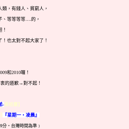
人類，有錢人、貧窮人，
子、等等等等
….
的，
迴！
了！也太對不起大家了！
009
和
2010
囉！
由衷的道歉→對不起！
弟-
黃柏蒼】
日
『星期一‧凌晨』
39分‧台灣時間為準﹞