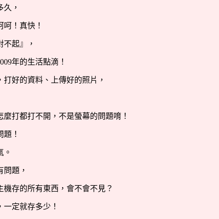
多久，
呵呵！真快！
對不起』，
009
年的生活點滴！
，打好的資料、上傳好的照片，
怎麼打都打不開，不是螢幕的問題唷！
問題！
氣。
有問題，
主機存的所有東西，會不會不見？
，一定就存多少！