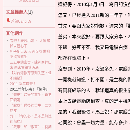
蒼弟Cang Di
還記得，
2010
年
1
月
9
日
，寫日記沒
文章推薦人
(1)
怎又，已經進入
2011
新的一年了。
蒼弟Cang Di
首先，要跟大家說抱歉，遲來的『
其他創作
蒼弟，本來說好，要跟大家分享，
2
‧
看吧！康芮小姐 ‧ 大家都
掉以輕心了
不過，好死不死，我又是電腦白痴
‧
朴子配天宮 大火吞噬 媽祖
不搖護眾生
都存在電腦上。
‧
三五甲鎮山宮、陳卿寮保山
宮 兩宮宮誼情深深
沒想到，
2010
年，沒過多久，電腦
‧
【對台灣教育感到失望‧但
不絕望】
一開機就知道，打不開，是主機的
‧
2011 新年快樂！
‧
2011新年快樂！『倒帶』
有同樣經驗的人，就知道真的很生
‧
〝蛇皮〞過後的重生‧蒼弟
回魂唷
馬上去給電腦店檢查，真的是主機
‧
〝蛇皮〞過後的重生‧二次
蛇皮
是的，我很緊張，馬上說：那電腦
‧
哥！『你的心‧是不是無比
的傷痛』
老闆說：會盡一切力量，能存多少
‧
〝裁軍〞和〝撤軍〞，役期