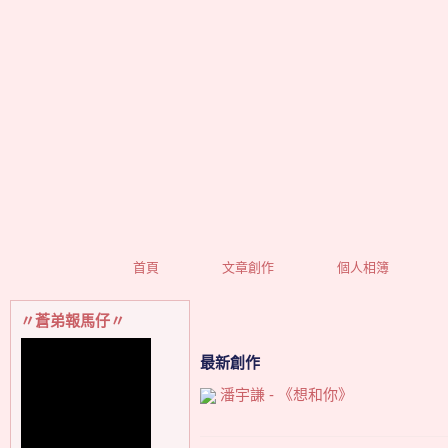
首頁
文章創作
個人相簿
〃蒼弟報馬仔〃
最新創作
潘宇謙 - 《想和你》