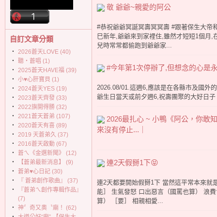
敬 爺爺~親愛的阿公
#恭祝爺爺冥誕冥壽冥冥壽 #跟著保生大帝和
巳新年,爺爺來到家裡住,雖然才短短1個月
自訂文章分類
兒時常常都偷跑到爺爺家...
‧
2026蒼天LOVE (40)
‧
聽‧蒼唱 (1)
#今年第1次停辦了,但想念的心是永
‧
2025蒼天HAVE福 (39)
‧
小♥心肝寶貝 (1)
2026.08/01.這週6,應該是在各縣市及
‧
2024蒼天YES (19)
爺生日當天或前夕週6,祝壽團聚的大好日子
‧
2023蒼天齊發 (33)
‧
2022旗開得勝 (32)
‧
2021蒼天蒼弟 (107)
2026最扎心 ~ 小鴨《阿公，
‧
2020蒼天有喜 (89)
來沒有停止...｜
‧
2019 天蒼弟久 (37)
‧
2016蒼天啟動 (67)
‧
蒼ㄟ《金選新聞》 (12)
連2天假掰1下😝
‧
【蒼弟最新消息】 (9)
‧
蒼弟♥心日記 (30)
‧
『 蒼弟創作歌曲』 (37)
連2天都要開始假掰1下 當然這平常本來就
‧
『蒼弟ㄟ創作專輯作品』
能］ 生氣發怒 口出惡言（國罵也算） 浪費
(7)
算） ［要］ 相親相愛...
‧
神〞奇又奧〝廟！ (62)