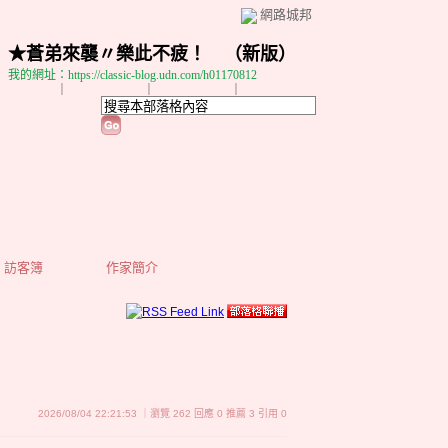
網路城邦
★蒼弟來襲〃樂此不疲！
（
新版
）
我的網址：https://classic-blog.udn.com/h01170812
加入好友
｜
推薦此部落格
｜
加入我的最愛
｜
訂閱最新文章
訪客簿
作家簡介
2026/08/04 22:21:53 ｜瀏覽 262 回應 0 推薦 3 引用 0