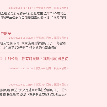
2026/08/03 22:14:47 ｜瀏覽 339 回應 0 推薦 6 引用 0
太祖公黃府元帥旁1起渡化眾生 去年2025歲次乙
,在那9天年假能在同個屋裡真的很幸福,彷彿又回到
恆的❤️
2026/08/02 20:39:28 ｜瀏覽 374 回應 0 推薦 6 引用 0
國外的親友們,回安南~大家族團圓聚會的日子！ 每當爺
！ #今年第1次停辦了,但想念的心是永恆的
你敢知》｜阿公啊，你有聽見嗎？我對你的思念從
2026/07/21 21:57:09 ｜瀏覽 988 回應 0 推薦 6 引用 0
2026/07/19 23:18:56 ｜瀏覽 384 回應 0 推薦 5 引用 0
是要的唷 因這2天又是遇到評鑑打分數的日子 ［不
食物 殺生動物 愛愛（就是禁止交配行為,但尻尻不