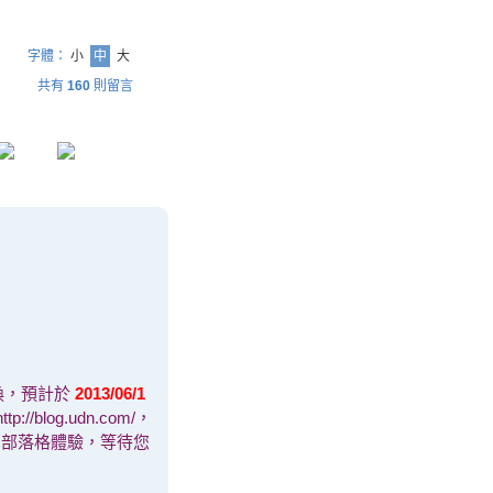
字體：
小
中
大
共有
160
則留言
換，預計於
2013/06/1
blog.udn.com/，
會有全新的部落格體驗，等待您