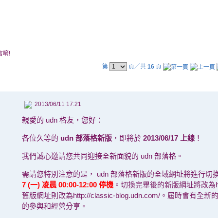
言唷!
第
頁／共
16
頁
2013/06/11 17:21
親愛的 udn 格友，您好：
各位久等的
udn 部落格新版
，即將於
2013/06/17 上線
！
我們誠心邀請您共同迎接全新面貌的 udn 部落格。
需請您特別注意的是， udn 部落格新版的全域網址將進行切
7 (一) 凌晨 00:00-12:00 停機
。切換完畢後的新版網址將改為http://
舊版網址則改為http://classic-blog.udn.com/。屆時
的參與和經營分享。