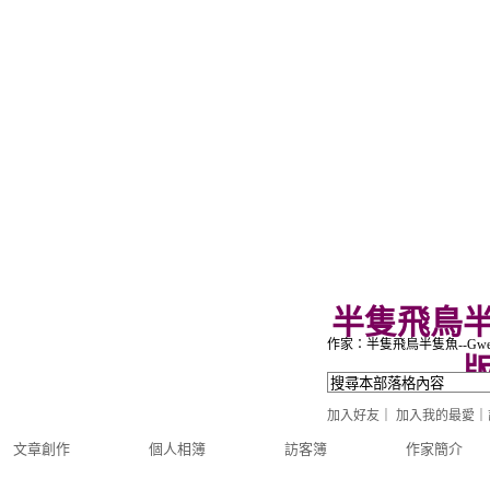
半隻飛鳥
作家：半隻飛鳥半隻魚--Gwen
加入好友
｜
加入我的最愛
｜
文章創作
個人相簿
訪客簿
作家簡介