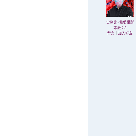
史努比~熱愛攝影
等級：8
留言
｜
加入好友