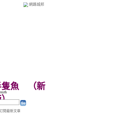
網路城邦
半隻魚
（
新
yth
版
）
訂閱最新文章