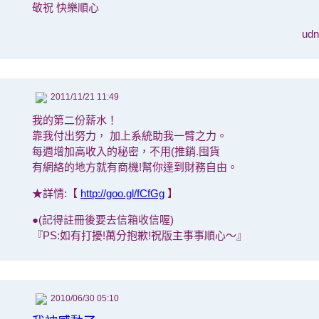
敬祝 快樂順心
u
2011/11/21 11:49
我的第二份薪水！
靠我付出努力， 加上系統助我一臂之力。
每週增加高收入的秘密，不用(推銷.囤貨
有網絡的地方就有商機!幫你達到財務自由。
★詳情:【
http://goo.gl/fCfGg
】
●(記得註冊後要去信箱收信喔)
『PS:如有打擾!萬分抱歉!祝版主事事順心～』
2010/06/30 05:10