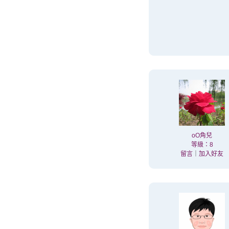
oO角兒
等級：8
留言
｜
加入好友