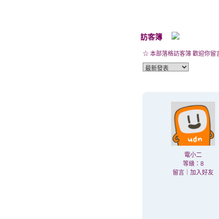
訪客簿
☆ 本部落格訪客簿 歡迎你留
電小二
等級：8
留言
｜
加入好友