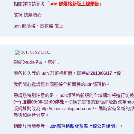
相關詳情請參考「
udn 部落格新版上線預告
」
敬祝 快樂順心
udn 部落格．電家族 敬上
2013/05/22 17:31
親愛的udn格友，您好：
讓各位久等的 udn 部落格新版，即將於
2013/06/17
上線！
我們誠心邀請您共同迎接全新面貌的udn部落格。
需請您特別注意的是， udn部落格新版的全域網址將進行切
(一) 凌晨00:00-12:00停機
。切換完畢後的新版網址將改為http://b
版網址則改為http://classic-blog.udn.com/。屆時會
參與和經營分享。
相關詳情請參考「
udn部落格新版預備上線公告說明
」。