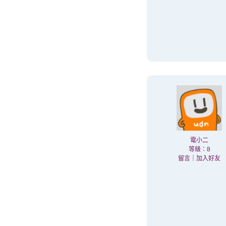
電小二
等級：8
留言
｜
加入好友