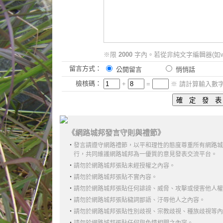
※限
2000
字內。若從非純文字編輯器(如w
留言方式：
公開留言
悄悄話
檢核碼：
+
=
※ 請計算輸入數
《網路城邦發言守則與禮節》
‧
發言請遵守網路禮節，以平和理性的態度尊重所有網路城
行，共同維護網路城邦為一優質的意見發表交流平台。
‧
請勿於網路城邦張貼未經授權之內容。
‧
請勿於網路城邦張貼不實內容。
‧
請勿於網路城邦張貼任何誹謗、威脅、攻擊或侵害他人權
‧
請勿於網路城邦張貼穢詞鄙語、汙辱他人之內容。
‧
請勿於網路城邦張貼性別歧視、宗教歧視、種族歧視等內