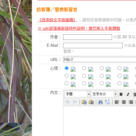
訪客簿
／發表新留言
《改用純文字版編輯》
←請勿在發表過程中切換，以免
※ udn部落格新版特色說明，邀您進入全新體驗
作者：
※限
20
字以
E-Mail：
※以未
會員。
URL：
心情：
內文：
字體
文字大小