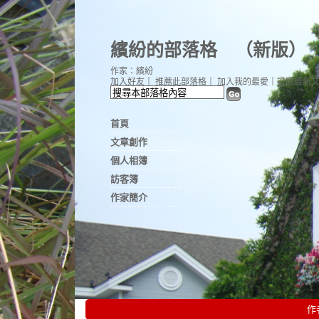
繽紛的部落格
（
新版
）
作家：繽紛
加入好友
｜
推薦此部落格
｜
加入我的最愛
｜
訂閱最新
首頁
文章創作
個人相簿
訪客簿
作家簡介
作