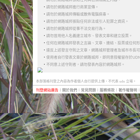
‧
請勿於網路城邦張貼任何與色情相關之內容。
‧
請勿於網路城邦進行商業宣傳。
‧
請勿於網路城邦傳輸或散佈電腦病毒。
‧
請勿於網路城邦張貼任何非法或引人犯罪之資訊。
‧
請勿於網路城邦從事不法交易行為。
‧
請勿冒用他人名義建立城市、發表文章和建立投票。
‧
任何在網路城邦發表之言論、文章、連結、投票或任何形
‧
違反上述發言守則之文章，網路城邦管理者及城市市長可
‧
使用者自行發表文章於網路城邦，即同意授權留存於UD
‧
不同意上述守則者，請勿發表內容於網路城邦。
本部落格刊登之內容為作者個人自行提供上傳，不代表 udn 立場。
刊登網站廣告
︱
關於我們
︱
常見問題
︱
服務條款
︱
著作權聲明