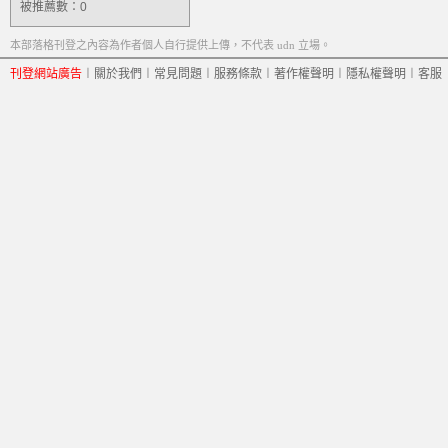
被推薦數：
0
本部落格刊登之內容為作者個人自行提供上傳，不代表 udn 立場。
刊登網站廣告
︱
關於我們
︱
常見問題
︱
服務條款
︱
著作權聲明
︱
隱私權聲明
︱
客服