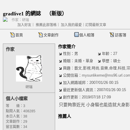
gradlive1 的網誌
（
新版
）
作家：研瑞
加入好友
｜
推薦此部落格
｜
加入我的最愛
｜
訂閱最新文章
首頁
文章創作
個人相簿
訪客簿
作家簡介
作家
性別：男
年齡：27
婚姻：未婚，單身
學歷：碩士
興趣：藝文,影視,時尚,音樂,命理,科技,
公開信箱：
mysunlikeme@ms96.url.com
加入網路城邦：2007/01/26 00:15
研瑞
最近更新個人資訊：2007/01/26 00:15
創作更新：2019/07/18 17:09
個人小檔案
只要夠靠近光 小身驅也能造就大身影
等 級：3
點閱人氣：408285
推薦人
本日人氣：38
文章創作：29
留言篇數：34