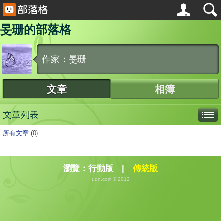
旻珊的部落格
作家：旻珊
文章
相簿
文章列表
所有文章
(0)
瀏覽：
行動版
|
傳統版
udn.com © 2012