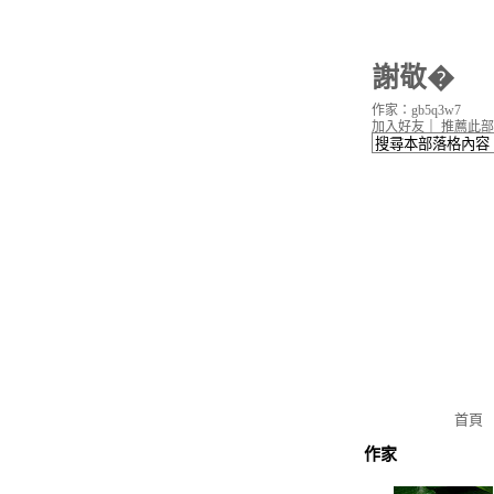
謝敬�
作家：gb5q3w7
加入好友
｜
推薦此部
首頁
作家