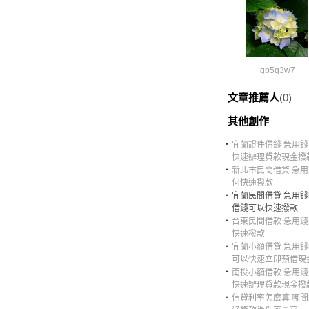
gb5q3w7
文章推薦人
(0)
其他創作
‧
宜蘭證件借錢 急用
快速辦理貸款現金撥
‧
新北市民間借貸 急
何快速撥款
‧
宜蘭民間借貸 急用
借錢可以快速撥款
‧
台東民間借款 急用
快速撥款
‧
宜蘭小額借貸 急用
可以快速立即預借現
‧
南投小額借款 急用
快速辦理貸款現金撥
‧
信貸利率怎麼算 哪