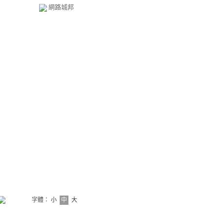
網路城邦
字體：
小
中
大