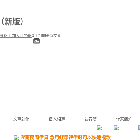
（
新版
）
落格
｜
加入我的最愛
｜
訂閱最新文章
文章創作
個人相簿
訪客簿
作家簡介
宜蘭民間借貸 急用錢哪裡借錢可以快速撥款