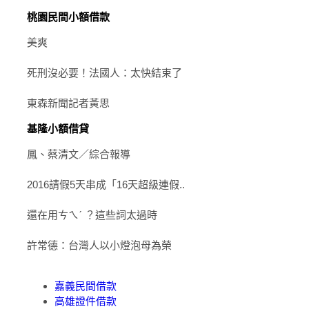
桃園民間小額借款
美爽
死刑沒必要！法國人：太快結束了
東森新聞記者黃思
基隆小額借貸
鳳、蔡清文／綜合報導
2016請假5天串成「16天超級連假..
還在用ㄘㄟˊ ？這些詞太過時
許常德：台灣人以小燈泡母為榮
嘉義民間借款
高雄證件借款