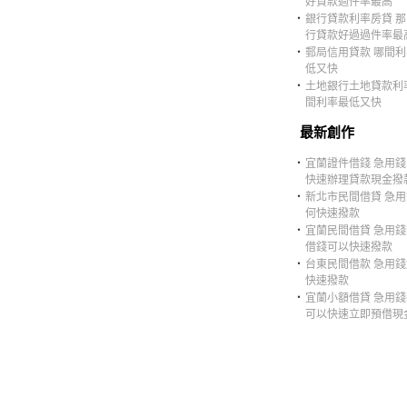
好貸款過件率最高
‧
銀行貸款利率房貸 
行貸款好過過件率最
‧
郵局信用貸款 哪間
低又快
‧
土地銀行土地貸款利
間利率最低又快
最新創作
‧
宜蘭證件借錢 急用
快速辦理貸款現金撥
‧
新北市民間借貸 急
何快速撥款
‧
宜蘭民間借貸 急用
借錢可以快速撥款
‧
台東民間借款 急用
快速撥款
‧
宜蘭小額借貸 急用
可以快速立即預借現