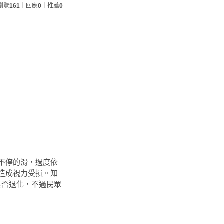
瀏覽
161
｜回應
0
｜推薦
0
不停的滑，過度依
造成視力受損。知
是否退化，不過民眾