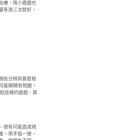
治療，用小遊戲也
最多測三次就好，
顏色分辨到甚麼程
，可能眼睛有問題，
。但這樣的遊戲，真
，很有可能造成視
度，用手指一按，