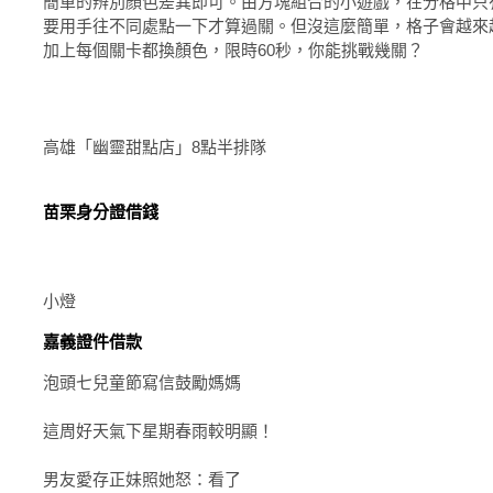
簡單的辨別顏色差異即可。由方塊組合的小遊戲，在分格中只
要用手往不同處點一下才算過關。但沒這麼簡單，格子會越來
加上每個關卡都換顏色，限時60秒，你能挑戰幾關？
高雄「幽靈甜點店」8點半排隊
苗栗身分證借錢
小燈
嘉義證件借款
泡頭七兒童節寫信鼓勵媽媽
這周好天氣下星期春雨較明顯！
男友愛存正妹照她怒：看了