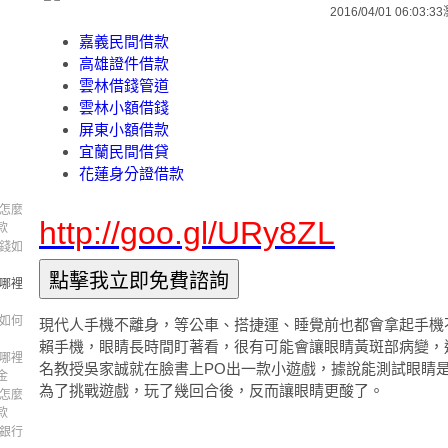
2016/04/01 06:03:33
嘉義民間借款
高雄證件借款
雲林借錢管道
雲林小額借錢
屏東小額借款
宜蘭民間借貸
花蓮身分證借款
錢怎麼
http://goo.gl/URy8ZL
款
用錢如
錢哪裡
錢如何
現代人手機不離身，等公車、搭捷運、睡覺前也都會拿起手機
賴手機，眼睛長時間盯著看，很有可能會讓眼睛黃斑部病變，
錢哪裡
名教授吳家誠就在臉書上PO出一款小遊戲，據說能測試眼睛
金
為了挑戰遊戲，玩了幾回合後，反而讓眼睛更酸了。
錢怎麼
款
間銀行