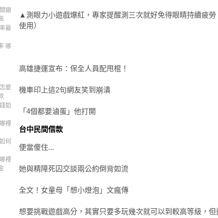
那間銀
▲測眼力小遊戲爆紅，專家提醒測三次就好免得眼睛持續疲勞
高
使用）
利率最
率 哪
高雄捷運宣布：保全人員配甩棍！
錢怎麼
機車印上這2句網友笑到崩潰
款
用錢如
「4個都要滷蛋」他打開
錢哪裡
台中民間借款
錢如何
便當傻住...
錢哪裡
她與精障死囚交談兩公約倒背如流
金
全文！女童母「想小燈泡」文瘋傳
想要挑戰遊戲高分，其實只要多玩幾次就可以到較高等級，但