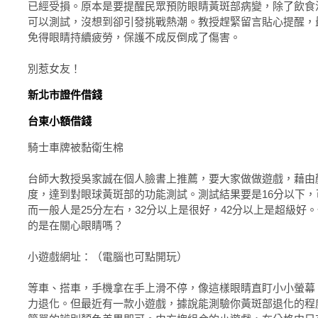
已經受損。原本是要提醒民眾預防眼睛黃斑部病變，除了飲食
可以測試，沒想到卻引發挑戰熱潮。教授趕緊留言貼心提醒，
免得眼睛持續疲勞，保護不成反倒成了傷害。
別惹女友！
新北市證件借錢
台東小額借錢
騎士車牌被黏衛生棉
台師大教授吳家誠在個人臉書上推薦，要大家做做遊戲，藉由
度，達到對眼球黃斑部的功能測試。測試結果要是16分以下
而一般人是25分左右，32分以上是很好，42分以上是超級好
的是在關心眼睛嗎？
小遊戲網址：（電腦也可點開玩）
等車、搭車，手機拿在手上滑不停，像這樣眼睛直盯小小螢幕
力退化。但最近有一款小遊戲，據說能測驗你黃斑部退化的程