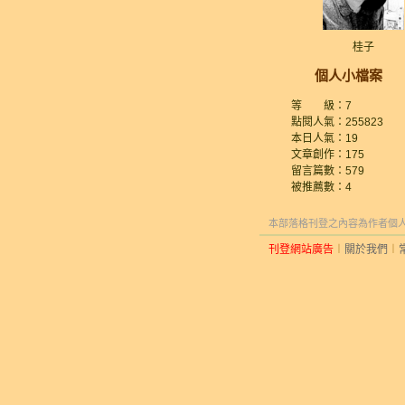
桂子
個人小檔案
等 級：7
點閱人氣：255823
本日人氣：19
文章創作：175
留言篇數：579
被推薦數：
4
本部落格刊登之內容為作者個人自
刊登網站廣告
︱
關於我們
︱