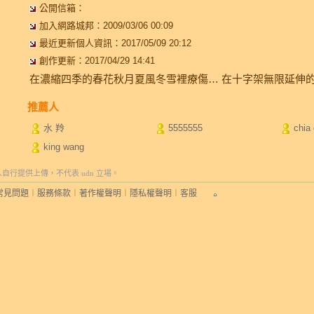
公開信箱：
加入網路城邦：2009/03/06 00:09
最近更新個人資訊：2017/05/09 20:12
創作更新：2017/04/29 14:41
在濃縮四季的春花秋月夏風冬雪裡療傷… 在十字架無限延伸的
推薦人
水 羚
5555555
chia 
king wang
行提供上傳，不代表 udn 立場。
常見問題
︱
服務條款
︱
著作權聲明
︱
隱私權聲明
︱
客服