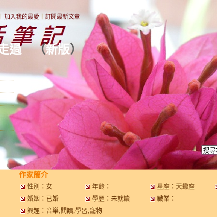
｜
加入我的最愛
｜
訂閱最新文章
走過
（
新版
）
作家簡介
性別：女
年齡：
星座：天蠍座
婚姻：已婚
學歷：未就讀
職業：
興趣：音樂,閱讀,學習,寵物