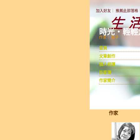
加入好友
｜
推薦此部落格
時光‧輕輕
作家： 桂子
首頁
文章創作
個人相簿
訪客簿
作家簡介
作家