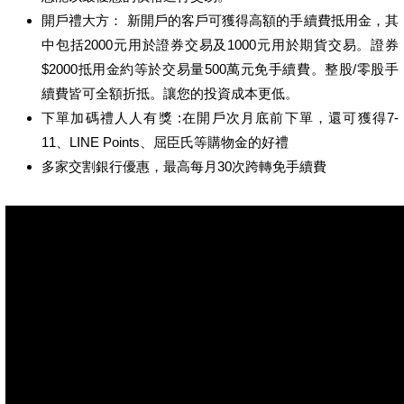
開戶禮大方： 新開戶的客戶可獲得高額的手續費抵用金，其
中包括2000元用於證券交易及1000元用於期貨交易。證券
$2000抵用金約等於交易量500萬元免手續費。整股/零股手
續費皆可全額折抵。讓您的投資成本更低。
下單加碼禮人人有獎 :在開戶次月底前下單，還可獲得7-
11、LINE Points、屈臣氏等購物金的好禮
多家交割銀行優惠，最高每月30次跨轉免手續費