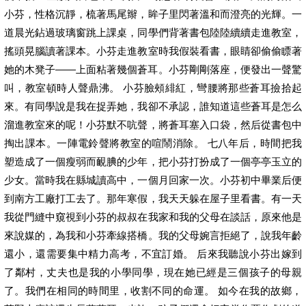
小芬，性格沉靜，梳著馬尾辮，眸子里閃著溫和而澄亮的光輝。一
道晨光鉆過玻璃窗跳上課桌，同學們背著書包陸陸續續走進教室，
搖頭晃腦讀著課本。小芬走進教室時我假裝看書，眼睛卻偷偷瞟著
她的木凳子——上面粘著幾個蒼耳。小芬剛剛落座，便發出一聲驚
叫，教室頓時人聲鼎沸。 小芬臉頰緋紅，彎腰將那些蒼耳撿拾起
來。有同學說是我在捉弄她，我卻不承認，誰知道這些蒼耳是怎么
溜進教室來的呢！小芬默不吭聲，將蒼耳塞入口袋，然后從書包中
掏出課本。一陣電鈴聲將教室的喧鬧消除。 七八年后，時間把我
塑造成了一個瘦弱而靦腆的少年，把小芬打扮成了一個亭亭玉立的
少女。當時我在縣城讀高中，一個月回家一次。小芬初中畢業后便
到南方工廠打工去了。那年寒假，我天天躲在屋子里看書。有一天
我從門縫中窺視到小芬的叔叔在我家和我的父母在談話，原來他是
來說媒的，為我和小芬牽線搭橋。我的父母婉言拒絕了，說我年齡
還小，還需要集中精力高考，不宜訂婚。 后來我聽說小芬出嫁到
了鄰村，丈夫也是我的小學同學，現在她已經是三個孩子的母親
了。我們在相同的時間里，收割不同的命運。 如今在我的故鄉，