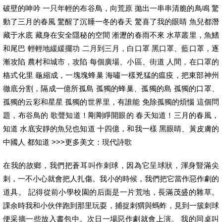
破壁的呻吟 一只年輕的布谷鳥，向荒原 拋出一串串清脆的鳥鳴 驚
動了三月的春風 驚醒了沉睡一冬的春天 驚喜了我的眼睛 魚兒都潛
藏于水底 藏身在安全隱秘的空間 淅瀝的春雨不來 水草叢里，魚鰭
和尾巴 輕輕地緩緩擺功 二月到三月，白口罩 黑口罩、藍口罩，逐
漸攻陷 農村和城市，攻陷 每個廣場、小區、街道 人間，在口罩的
格式化里 龜縮成，一塊塊蜂巢 海嘯一樣兇猛的瘟疫，把東部神州
徹底分割，隔成一億所孤島 孤獨的蜂巢、孤獨的島 孤獨的口罩、
孤獨的云彩和星星 孤獨的世界里，有誰能 免除孤獨的煩惱 這個問
題，布谷鳥的 歌聲知道！剛剛睜開眼的 春天知道！三月的春風，
知道 水底安靜的魚兒也知道 十四億，和我一樣 黑眼睛、黃皮膚的
中國人 都知道 >>>更多美文：現代詩歌
在我的故鄉，我們把蒼耳叫作刺球，因為它呈球狀，渾身豎滿尖
刺，一不小心就會把人扎傷。我小的時候，我們把它當作惡作劇的
道具。 記得從前小學校園的后面是一片荒地，長滿茂盛的雜草。
課余時我和小伙伴跑到那里玩耍，捕捉刺猬與螞蚱，見到一簇刺球
便采摘一些放入書包中。次日一場惡作劇就會上演。 我的同桌叫