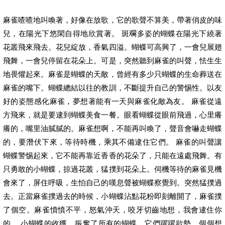
麻雀喳喳地叫喚著，好像在放歌，它的歌聲不算美，帶著俏皮的味
兒，在陽光下悠閑自得地欣賞著。 斑斕多姿的蝴蝶在陽光下繞著
花叢飛來飛去。花兒綻放，香氣四溢。蝴蝶可高興了，一會兒展翅
飛舞，一會兒停留在花朵上。可是，突然聽到麻雀的叫聲，怯生生
地畏懼起來。麻雀是蝴蝶的天敵，曾經有多少只蝴蝶的生命葬送在
麻雀的嘴下。蝴蝶總結以往的教訓，不斷提升自己的警惕性。以友
好的姿態感化麻雀，夢想著能有一天與麻雀化敵為友。 麻雀從遠
方飛來，就是要逮到蝴蝶美食一餐。眼看蝴蝶從眼前飛過，心里癢
癢的，嘴里油膩膩的。麻雀想啊，不能再叫喚了，聲音會嚇走蝴蝶
的，要潛伏下來，等待時機，乘其不備逮住它們。 麻雀的叫聲讓
蝴蝶警惕起來，它不能再靠近香香的花朵了，只能在遠處飛舞。有
只勇敢的小蝴蝶，掠過花叢，猛撲到花朵上。伺機等待的麻雀見機
會來了，屏住呼吸，生怕自己的嘆息聲被蝴蝶察覺到。突然猛撲過
去。正當麻雀撲過去的時候，小蝴蝶沾點花粉即刻離開了，麻雀撲
了個空。麻雀憤憤不平，怒氣沖天，咬牙切齒地想，我會逮住你
的。 小蝴蝶的收獲，振奮了所有的蝴蝶，它們躍躍欲勢，個個想