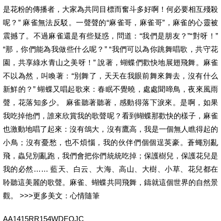
是花粉的傳播者，大家為共同目標而奮斗多好啊！何必要相互殘殺
呢？” 麻雀無法反駁。一聲聲的“麻雀哥，麻雀哥”，麻雀的心靈被
震撼了。不過麻雀還是有些疑惑，問道：“我們是朋友？”“對呀！”
“那，你們能為我做些什么呢？” “我們可以為你跳舞唱歌，共守花
園，共享綠水青山之美呀！” 說著，蝴蝶們歡快地展翅飛舞。麻雀
不以為然，叫喚著：“別舞了，天天在我眼前舞來舞去，沒有什么
新鮮的？” 蝴蝶又唱起歌來：春眠不覺曉，處處聞啼鳥，夜來風雨
聲，花落知多少。 麻雀聽著聽著，感動得落下淚來。是啊，如果
我吃掉他們，誰來欣賞我的歌聲呢？看到蝴蝶那歡快的樣子，麻雀
也激動地唱了起來：沒有鴿大，沒有鷹高，我是一個無人瞧得起的
小鳥；沒有憂愁，也不煩惱，我的伙伴們個個逞英豪。蒼蠅別亂
飛，蟲兒別亂跑，我們會把你們統統吃掉；保護樹兒，保護花兒是
我的必然…… 藍天、白云、大海、高山、大樹、小草、花兒都在
聆聽這美麗的歌聲。麻雀、蝴蝶共同飛舞，鑄就這個世界的自然景
觀。 >>>更多美文：心情隨筆
AA1415RR154WDEOJC