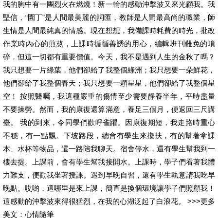
我的胸中有一團烈火在燃燒！新一輪的感動沖擊波又來光顧我。我
堅信，“園丁”是人間最美麗的詞匯，教師是人間最高尚的職業，師
生情是人間最純真的情感。現在想想，我備課時耗費的時光，批改
作業時內心的煎熬，上課時循循善誘的用心，編輯班刊難免的瑣
碎，但這一切都有重要價值。今天，我不是遇到人生的金秋了嗎？
我只想要一片綠葉，他們卻給了我整個綠洲；我只想要一朵鮮花，
他們卻給了我整個春天；我只想要一顆星星，他們卻給了我整個星
空！ 按照醫囑，我這種嚴重的傷情至少需要靜養半年，平時盡量
不要操勞。然而，我的康復還算滿意，養足三個月，便返回三尺講
臺。 我的到來，令同學們歡呼雀躍。因康復期短，我走路時重心
不穩，有一點飄。下坡路段，總會有學生來攙扶，有的幫著拿課
本、水杯等物品，還一路陪我聊天。宿舍停水，還有學生幫我到一
樓去提。上課前，會有學生幫我接開水。上課時，學子們看著我體
力難支，便勸我坐著授課。遇到早晚自習，還有學生執意請我吃早
晚點。哎喲，這哪里是來上課，簡直是換個環境讓學子們照顧我！
這感動的沖擊波來得很猛烈，在我的心湖泛起了白浪花。 >>>更多
美文：心情隨筆