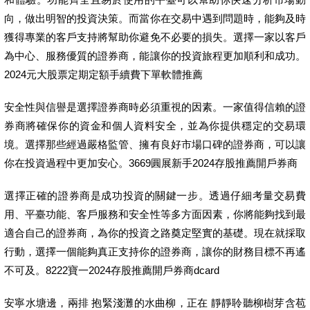
向，做出明智的投資決策。而當你在交易中遇到問題時，能夠及時
獲得專業的客戶支持將幫助你避免不必要的損失。選擇一家以客戶
為中心、服務優質的證券商，能讓你的投資旅程更加順利和成功。
2024元大股票定期定額手續費下單軟體推薦
安全性與信譽是選擇證券商時必須重視的因素。一家值得信賴的證
券商將確保你的資金和個人資料安全，並為你提供穩定的交易環
境。選擇那些經過嚴格監管、擁有良好市場口碑的證券商，可以讓
你在投資過程中更加安心。3669圓展新手2024存股推薦開戶券商
選擇正確的證券商是成功投資的關鍵一步。透過仔細考量交易費
用、平臺功能、客戶服務和安全性等多方面因素，你將能夠找到最
適合自己的證券商，為你的投資之路奠定堅實的基礎。現在就採取
行動，選擇一個能夠真正支持你的證券商，讓你的財務目標不再遙
不可及。8222寶一2024存股推薦開戶券商dcard
安寧水塘邊，兩排 抱緊淺灘的水曲柳，正在 靜靜聆聽柳樹芽含苞