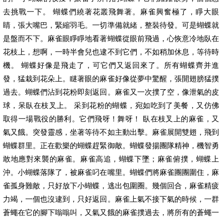
去挑戰一下。 蝴蝶們繞著花叢飛舞著。麻雀興奮極了，睜大眼
睛，張大嘴巴，緊縮羽毛。一切準備就緒，整裝待發。可是蝴蝶就
是盤而不下。麻雀眼睜睜地看著蝴蝶從眼前飛過，心恢意冷地臥在
花枝上，想啊，一時半會兒也逮不到它們，不如稍加休息，等待時
機。 蝴蝶好像是飛走了，可它們又返回來了。所有蝴蝶齊并進
發，猛栽到花朵上。瞇著眼的麻雀好像從夢中驚醒，張開翅膀猛撲
過去。蝴蝶們沾到花粉即刻返回。麻雀又一次撲了空，像泄氣的皮
球，呆臥在枝叉上。 采到花粉的蝴蝶，宛如吃到了美餐，又仿佛
取得一場戰役的勝利。它們飛呀！舞呀！ 臥在枝叉上的麻雀，又
氣又餓。突發靈感，坐著等待不如主動出擊。麻雀展開雙翅，飛到
蝴蝶群里。正在歡樂的蝴蝶趕緊御敵。蝴蝶發揚團隊精神，機智勇
敢地應對來襲的麻雀。麻雀高追，蝴蝶下墜；麻雀俯撲，蝴蝶上
沖。小蝴蝶落隊了，被麻雀叼在嘴里。蝴蝶們將麻雀團團圍住，麻
雀孤身難敵，只好放下小蝴蝶，逃出包圍圈。幾個回合，麻雀精疲
力竭，一個也沒逮到，只好返回。麻雀上氣不接下氣的時候，一群
蒼蠅在它的腳下嗡嗡叫，又氣又餓的麻雀撲過去，將所有的蒼蠅一