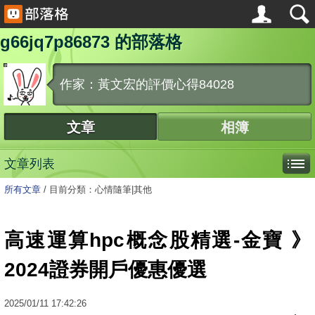
g66jq7p86873 的部落格
作家：黃文宏的評價心得84028
文章
相簿
文章列表
所有文章
/
目前分類：心情隨筆|其他
高速運算hpc概念股精選-金寶 》
2024證券開戶優惠優選
2025
/
01
/
11
17:42:26