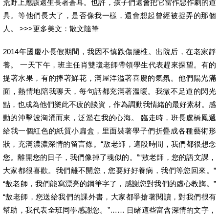
荒野上應該還生長著蒼耳。也許，孩子們還會把它當作惡作劇的道
具。等他們長大了，是否像我一樣，還會想起曾經被捉弄的那個
人。 >>>更多美文：散文隨筆
2014年國慶小長假期間，我因不慎跌傷腰椎。出院后，在老家靜
養。 一天下午，班主任肖雙瓊老師帶領學生代表趕來探望。有的
提著水果，有的捧著鮮花，滿屋洋溢著喜慶的氣氛。他們陽光滿
面，熱情地陪我聊天，每句話都充滿著溫暖。我微不足道的閃光
點，也成為他們樂此不疲的談資，作為調動我情緒的最好素材。感
動的沖擊波洶涌而來，泛濫在我的心海。 臨走時，班長盧橋鳳遞
給我一個紅色的紙質小扁盒，里面裝著學子們折疊成各種藝術形
狀，充滿濃濃深情的留言條。“敖老師，這段時間，我們都很想念
您。離開您的日子，我們像掉了魂似的。”“敖老師，您的語文課，
大家都很喜歡。我們離不開您，您要好好養病，我們等您回來。”
“敖老師，我們能寫漂亮的鋼筆字了，感謝您對我們的虛心教誨。”
“敖老師，您送給我們的課外書，大家都爭搶著閱讀，對我們很有
幫助，我代表全班同學感謝您。”…… 目睹這些富含深情的文字，