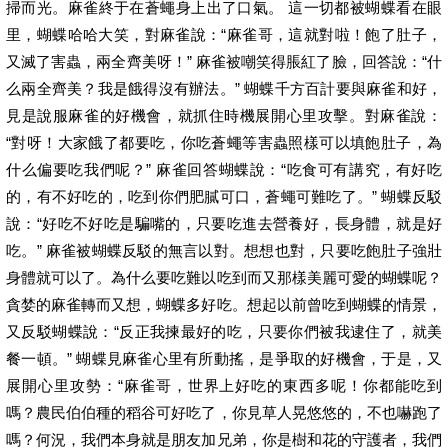
掃而光。麻雀終于在蒼蠅身上出了口氣。 這一切都被蝴蝶看在眼
里，蝴蝶哈哈大笑，對麻雀說：“麻雀哥，這就對啦！飽了肚子，
又滅了害蟲，兩全齊美呀！” 麻雀被嘲笑得脹紅了臉，回答說：“什
么兩全齊美？我是餓得沒有辦法。” 蝴蝶千方百計要與麻雀和好，
見是說服麻雀的好機會，就抓住時機展開心里攻擊。對麻雀說：
“對呀！大家餓了都要吃，你吃蒼蠅等害蟲照樣可以填飽肚子，為
什么偏要吃我們呢？” 麻雀回答蝴蝶說：“吃食可有講究，有好吃
的，有不好吃的，吃到你們肥膩可口，蒼蠅可難吃了。” 蝴蝶反駁
說：“好吃不好吃是騙嘴的，只要吃進去營養好，長身體，就是好
吃。” 麻雀被蝴蝶反駁的無言以對。想想也對，只要吃飽肚子強壯
身體就可以了。為什么要吃難以吃到而又那樣美麗可愛的蝴蝶呢？
貪婪的麻雀轉而又想，蝴蝶多好吃。想起以前曾吃到蝴蝶的情景，
又反駁蝴蝶說：“反正我揀最好的吃，只要你們被我逮住了，就美
餐一頓。” 蝴蝶見麻雀心里有所動搖，是爭取的好機會，于是，又
展開心里攻勢：“麻雀哥，世界上好吃的東西多呢！你都能吃到
嗎？農民伯伯種的稻谷可好吃了，你見草人晃悠悠的，不也嚇跑了
嗎？何況，我們本身就是朋友加兄弟，你是樹和花的守護者，我們