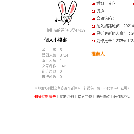
婚姻：其它
興趣：
公開信箱：
加入網路城邦：2021/01/
郭則柏的評價心得47623
最近更新個人資訊：2021/
個人小檔案
創作更新：2025/01/27 
等 級：5
推薦人
點閱人氣：8714
本日人氣：1
文章創作：162
留言篇數：0
被推薦數：
0
本部落格刊登之內容為作者個人自行提供上傳，不代表 udn 立場。
刊登網站廣告
︱
關於我們
︱
常見問題
︱
服務條款
︱
著作權聲明