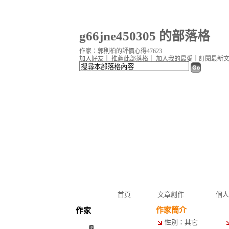
g66jne450305 的部落格
作家：郭則柏的評價心得47623
加入好友
｜
推薦此部落格
｜
加入我的最愛
｜
訂閱最新
首頁
文章創作
個人
作家簡介
作家
性別：其它