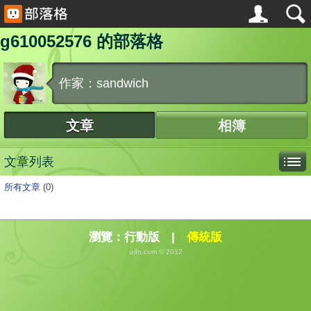
g610052576 的部落格
作家：sandwich
文章
相簿
文章列表
所有文章
(0)
瀏覽：
行動版
|
傳統版
udn.com © 2012