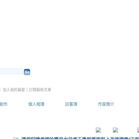
的部落格
（
新版
）
｜
加入我的最愛
｜
訂閱最新文章
創作
個人相簿
訪客簿
作家簡介