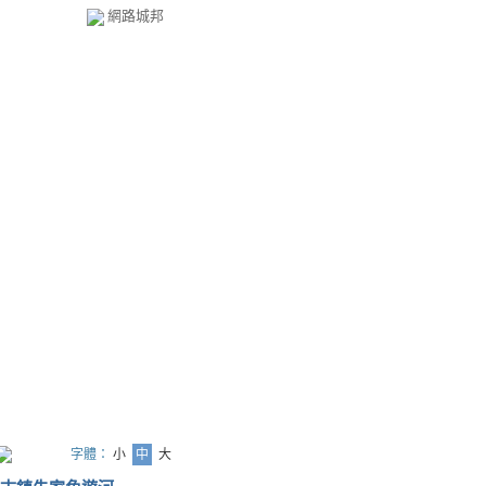
網路城邦
字體：
小
中
大