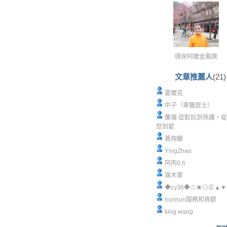
環保阿嬤金鳳姨
文章推薦人
(21)
夏爾克
中子（東籬居士）
馨儀 從對抗到保護，
怒到愛
黃掬馥
YingZhao
阿丙0.6
端木豪
◆cy36◆☆★◎㊣▲▼
hunhun服務和貢獻
king wang