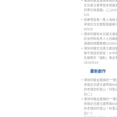
‧
環保阿嬤金鳳姨孝順的
女兒唐玉書帶我來賞最
的黑珍珠餐廳」(二)202
520
‧
我夢想是看一看上海迪
孝順女兒女婿幫我圓夢2
60520
‧
環保阿嬤和女兒唐玉書
好友們和各界人士持續
演講和媒體專欄202605
‧
環保阿嬤女兒唐玉書說
期不再是危險區！🌸中
名醫教你「補對」黃金
20260519
最新創作
‧
環保阿嬤金鳳姨的***寶
孝順女兒唐玉書帶我90
的老殘到阿里山！阿里
記(二)
‧
環保阿嬤金鳳姨的***寶
孝順女兒唐玉書帶我90
的老殘到阿里山！阿里
記(一)