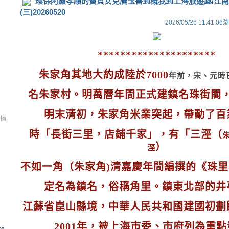
環保阿嬤孝順的寶貝女兒唐玉書到概我到上海旅遊趣/江
(三)20260520
2026/05/26 11:41:06
瀏
*********************
朱家角其地大約成陸於7000
年前，宋、元時
名朱家村。
明萬曆年間正式建鎮名珠街閣
明末清初，朱家角米業突起，
帶動了百
從憤
時「長街三里，店鋪千家」，有「三涇
（
）
涇
不如一角（朱家角)清嘉慶年間編撰的《珠
定名為鎮名，俗稱角里。鎮東北部的井
江蘇省崑山縣境，
中華人民共和國建國初劃
2001
年，被上海市委、市府列為重點