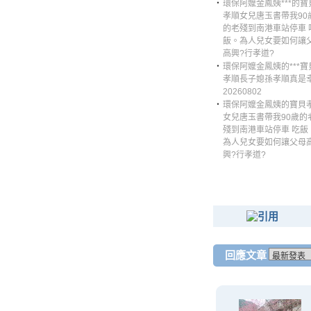
‧
環保阿嬤金鳳姨***的寶
孝順女兒唐玉書帶我90
的老殘到南港車站停車 
飯。為人兒女要如何讓
高興?行孝道?
‧
環保阿嬤金鳳姨的***寶
孝順長子媳孫孝順真是
20260802
‧
環保阿嬤金鳳姨的寶貝
女兒唐玉書帶我90歲的
殘到南港車站停車 吃飯
為人兒女要如何讓父母
興?行孝道?
回應文章