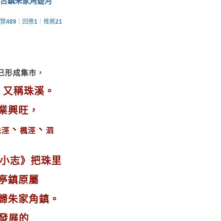
南古鎮朱家角遊河
覽
489
｜回應
1
｜推薦
21
已形成集市，
，又稱珠溪。
業興旺，
、
、
朱涇
楓涇
泗
里小志》
把珠里
亭鎮原屬
歸朱家角鎮。
發展的