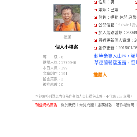
性別：男
婚姻：已婚
興趣：運動,休閒,音樂
公開信箱：
fullwin1@
加入網路城邦：2008/07/
福運
最近更新個人資訊：2010/
個人小檔案
創作更新：2016/01/05 
封竿棄簍入山林，嶺
等 級：8
草徑蘭馨霑玉露，雲
點閱人氣：1779946
本日人氣：199
文章創作：191
推薦人
留言篇數：2
被推薦數：
0
本部落格刊登之內容為作者個人自行提供上傳，不代表 udn 立場。
刊登網站廣告
︱
關於我們
︱
常見問題
︱
服務條款
︱
著作權聲明