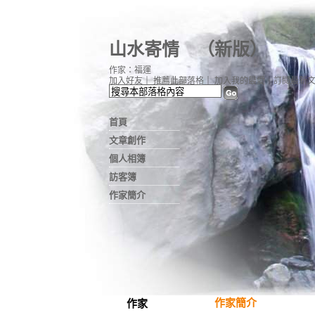
山水寄情
（
新版
）
作家：福運
加入好友
｜
推薦此部落格
｜
加入我的最愛
｜
訂閱最新
首頁
文章創作
個人相簿
訪客簿
作家簡介
作家簡介
作家