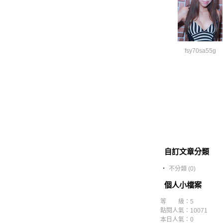
fsy70sa55g
自訂文章分類
‧
不分類 (0)
個人小檔案
等 級：5
點閱人氣：10071
本日人氣：0