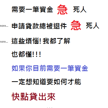
more...
ore...