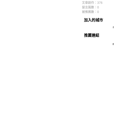
文章創作：376
留言篇數：0
被推薦數：
0
加入的城市
推薦連結
m