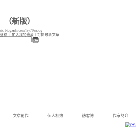
（
新版
）
c-blog.udn.com/fsy70sa55g
落格
｜
加入我的最愛
｜
訂閱最新文章
文章創作
個人相簿
訪客簿
作家簡介