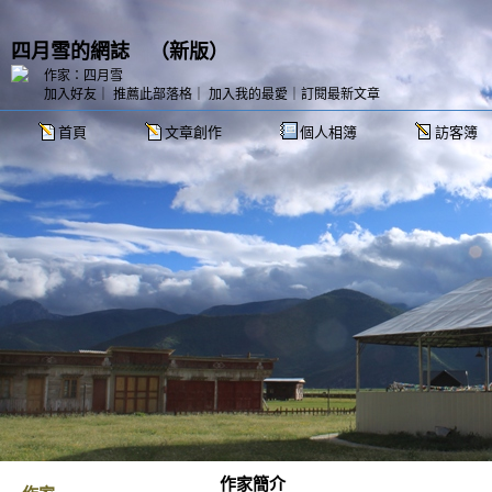
四月雪的網誌
（
新版
）
作家：四月雪
加入好友
｜
推薦此部落格
｜
加入我的最愛
｜
訂閱最新文章
首頁
文章創作
個人相簿
訪客簿
作家簡介