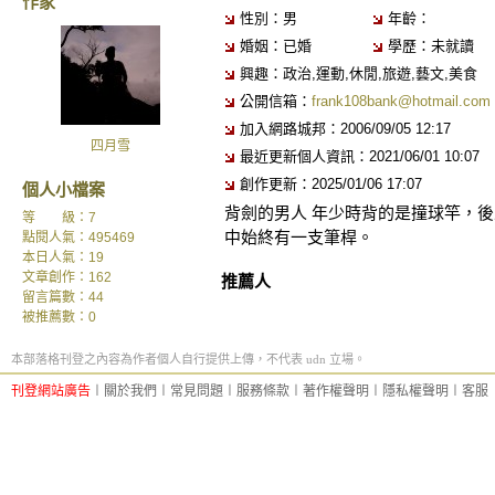
作家
性別：男
年齡：
婚姻：已婚
學歷：未就讀
興趣：政治,運動,休閒,旅遊,藝文,美食
公開信箱：
frank108bank@hotmail.com
加入網路城邦：2006/09/05 12:17
四月雪
最近更新個人資訊：2021/06/01 10:07
創作更新：2025/01/06 17:07
個人小檔案
背劍的男人 年少時背的是撞球竿，後
等 級：7
中始終有一支筆桿。
點閱人氣：495469
本日人氣：19
文章創作：162
推薦人
留言篇數：44
被推薦數：
0
本部落格刊登之內容為作者個人自行提供上傳，不代表 udn 立場。
刊登網站廣告
︱
關於我們
︱
常見問題
︱
服務條款
︱
著作權聲明
︱
隱私權聲明
︱
客服