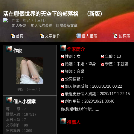
活在哪個世界的天空下的部落格
（
新版
）
作家：約定（十三月）
加入好友
｜
加入我的最愛
｜
訂閱最新文章
首頁
文章創作
個人相簿
訪客簿
作家簡介
作家
性別：女
年齡：13
婚姻：未婚，單身
學歷：未就讀
興趣：音樂
公開信箱：
加入網路城邦：2008/01/10 00:22
約定（十三月）
最近更新個人資訊：2020/11/11 22:15
個人小檔案
創作更新：2020/10/21 00:46
你想要我說什麼......
等 級：7
點閱人氣：197517
本日人氣：7
推薦人
文章創作：99
留言篇數：1369