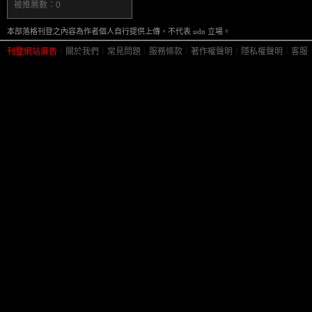
被推薦數：
0
本部落格刊登之內容為作者個人自行提供上傳，不代表 udn 立場。
刊登網站廣告
︱
關於我們
︱
常見問題
︱
服務條款
︱
著作權聲明
︱
隱私權聲明
︱
客服