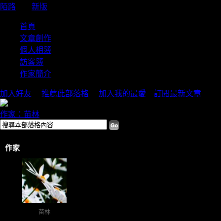
陌路
（
新版
）
首頁
文章創作
個人相簿
訪客簿
作家簡介
加入好友
｜
推薦此部落格
｜
加入我的最愛
｜
訂閱最新文章
作家：苗林
作家
苗林