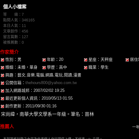
個人小檔案
等 級：7
點閱人氣：346165
本日人氣：11
文章創作：456
留言篇數：127
被推薦數：
0
作家簡介
性別：男
年齡：20
星座：天秤座
居住
婚姻：未婚，單身
學歷：高中
職業：學生
興趣：藝文,音樂,電腦,網路,電玩,閱讀,漫畫
公開信箱：
thehours800@yahoo.com.tw
加入網路城邦：2007/02/02 19:25
最近更新個人資訊：2010/05/13 01:55
創作更新：2011/09/30 01:16
宋尚緯，南華大學文學系一年級。筆名：苗林
推薦人
一