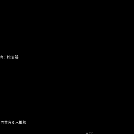
地：桃園縣
年內共有
0
人推薦
▲top