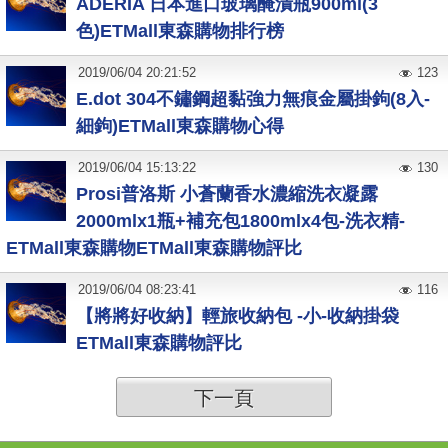
ADERIA 日本進口玻璃醃漬瓶900ml(3
色)ETMall東森購物排行榜
2019
/
06
/
04
20:21:52
123
E.dot 304不鏽鋼超黏強力無痕金屬掛鉤(8入-
細鉤)ETMall東森購物心得
2019
/
06
/
04
15:13:22
130
Prosi普洛斯 小蒼蘭香水濃縮洗衣凝露
2000mlx1瓶+補充包1800mlx4包-洗衣精-
ETMall東森購物ETMall東森購物評比
2019
/
06
/
04
08:23:41
116
【將將好收納】輕旅收納包 -小-收納掛袋
ETMall東森購物評比
下一頁