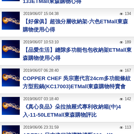
133ETMall東森購物心得
2019
/
06
/
07
15:04:38
134
【好傢俱】超強分層收納架-六色ETMall東森
購物使用心得
2019
/
06
/
07
10:53:10
189
【品愛生活】縫隙多功能包包收納架ETMall東
森購物使用心得
2019
/
06
/
07
06:28:40
167
COPPER CHEF 吳宗憲代言24cm多功能條紋
方型煎鍋(KC17003)ETMall東森購物特賣會
2019
/
06
/
07
03:18:40
142
《真心良品》朵拉抽屜式專利收納箱(中)4
入-11-50LETMall東森購物評比
2019
/
06
/
06
23:31:59
113