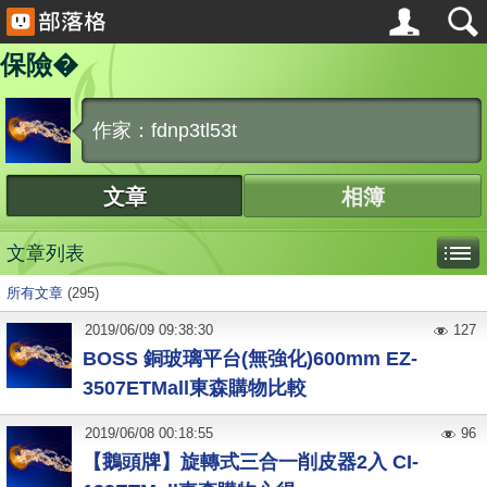
保險�
作家：fdnp3tl53t
文章
相簿
文章列表
所有文章
(295)
2019
/
06
/
09
09:38:30
127
BOSS 銅玻璃平台(無強化)600mm EZ-
3507ETMall東森購物比較
2019
/
06
/
08
00:18:55
96
【鵝頭牌】旋轉式三合一削皮器2入 CI-