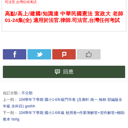
司法官,台灣任何考試
高點/高上/建國/知識達 中華民國憲法 宣政大 老師
01-24集(全) 適用於法官.律師.司法官,台灣任何考試
回應
自訂分類：
不分類
上一則：
104學年下學期 國小1-6年級門市卷 (含康軒.南一.翰林.部編版全
年級.全科目) grethh
下一則：
104學年下學期 國小1-6年級 校用卷+作業簿解答+習作解答+輔助
教本 htrhjj