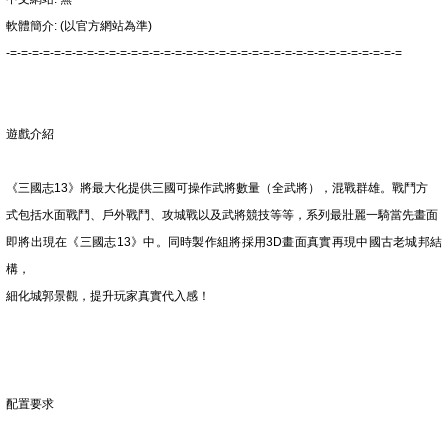
軟體簡介: (以官方網站為準)
-=-=-=-=-=-=-=-=-=-=-=-=-=-=-=-=-=-=-=-=-=-=-=-=-=-=-=-=-=-=-=-=-=-=-=-=
遊戲介紹
《三國志13》將最大化提供三國可操作武將數量（全武將），混戰群雄。戰鬥方
式包括水面戰鬥、戶外戰鬥、攻城戰以及武將競技等等，系列最壯麗一騎當先畫面
即將出現在《三國志13》中。同時製作組將採用3D畫面真實再現中國古老城邦結
構，
細化城郭景觀，提升玩家真實代入感！
配置要求