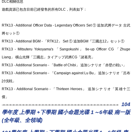
DLC相關信息
遊戲資源已包含目前已經發售的所有DLC，列表如下：
RTK13 - Additional Officer Data - Legendary Officers Set ① 追加武將データ 古武
將セット①
RTK13 - Additional BGM - 「RTK12」 Set ① 追加BGM『三國志12』セット①
RTK13 - Mitsuteru Yokoyama's 「Sangokushi」 tie-up Officer CG 「Zhuge
Liang」 橫山光輝「三國志」タイアップ武將CG「諸葛亮」
RTK13 - Additional Scenario - 「Battle of Chibi」 追加シナリオ「赤壁の戦い」
RTK13 - Additional Scenario - 「Campaign against Lu Bu」 追加シナリオ「呂布
討伐戦」
RTK13 - Additional Scenario - 「Thirteen Heroes」 追加シナリオ「英雄十三
傑」
104
-=-=-=-=-=-=-=-=-=-=-=-=-=-=-=-=-=-=-=-=-=-=-=-=-=-=-=-=-=-=-=-=-=-=-=-=
學年度 上學期 +下學期 國小命題光碟 1～6年級 南一版
(全年級、全領域)