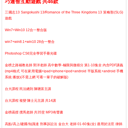
巧連智互動遊戲 共46款
三國志13 Sangokushi 13/Romance of the Three Kingdoms 13 策略類(SLG)
遊戲
Win7+Win10 12合一整合版
win7+win8.1+win10 28合一整合
Photoshop CS6完全學習手冊光碟
金榜之路補教名師 郭洋老師 高中數學-極限與微積分 第1-10集全 內含PDF講義
(mp4格式 可在家用電腦+ipad+iphone+ipod+android 平版系統+android 手機
系統 播放)(不需上網 可看一輩子的破解版)
台大課程 民法總則 陳聰富主講
台大課程 複變 陳士元主講 共14講
金榜函授 撲馬老師 共35堂 MP3有聲書
高點/高上/建國/知識達 刑事訴訟法 金台大 老師 01-60集(全) 適用於法官.律師.