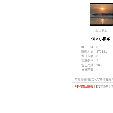
心上無心
個人小檔案
等 級：8
點閱人氣：371121
本日人氣：0
文章創作：7
留言篇數：365
被推薦數：
1
本部落格刊登之內容為作者個人自
刊登網站廣告
︱
關於我們
︱