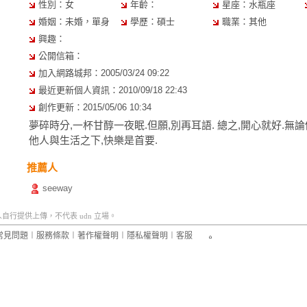
性別：女
年齡：
星座：水瓶座
婚姻：未婚，單身
學歷：碩士
職業：其他
興趣：
公開信箱：
加入網路城邦：2005/03/24 09:22
最近更新個人資訊：2010/09/18 22:43
創作更新：2015/05/06 10:34
夢碎時分,一杯甘醇一夜眠.但願,別再耳語. 總之,開心就好.無
他人與生活之下,快樂是首要.
推薦人
seeway
行提供上傳，不代表 udn 立場。
常見問題
︱
服務條款
︱
著作權聲明
︱
隱私權聲明
︱
客服