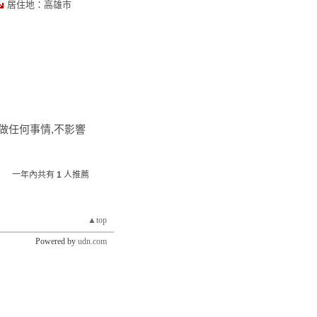
居住地：高雄市
論做任何事情,不影響
一年內共有
1
人推薦
▲top
Powered by
udn.com