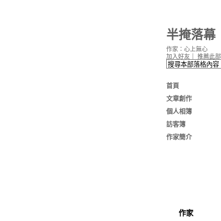
半掩落幕
作家：心上無心
加入好友
｜
推薦此部
首頁
文章創作
個人相簿
訪客簿
作家簡介
作家