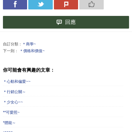
回應
自訂分類：
＊商學~
下一則：
＊價格和價值~
你可能會有興趣的文章：
＊心動和偏愛~~
＊行銷公關～
＊少女心~~
**可愛照~
*體能～