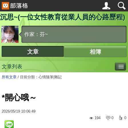
沉思~(一位女性教育從業人員的心路歷程)
作家：芬~
文章
相簿
文章列表
所有文章
/
目前分類：心情隨筆|雜記
*開心哦～
2026
/
05
/
19
10:06:49
194
0
0