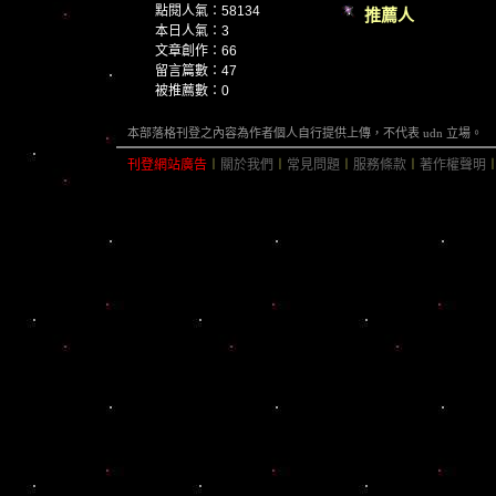
點閱人氣：58134
推薦人
本日人氣：3
文章創作：66
留言篇數：47
被推薦數：
0
本部落格刊登之內容為作者個人自行提供上傳，不代表 udn 立場。
刊登網站廣告
︱
關於我們
︱
常見問題
︱
服務條款
︱
著作權聲明