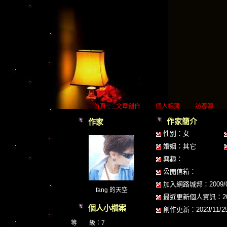
首頁
文章創作
個人相簿
訪客簿
作家簡介
作家
性別：女
婚姻：其它
興趣：
公開信箱：
加入網路城邦：2009/05/
fang 的天空
最近更新個人資訊：2023/
個人小檔案
創作更新：2023/11/25 
等 級：7