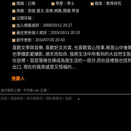
婚姻：已婚
學歷：學士
職業：教育研究
興趣：旅遊,藝文,音樂,網路,閱讀,學習
公開信箱：
加入網路城邦：2006/03/12 20:27
最近更新個人資訊：2015/10/11 20:10
創作更新：2014/07/20 20:43
喜歡文學與音樂, 喜歡好文共賞, 也喜歡賞心悅事,移居山中後開
也學攝影愛攝影, 順天而知命. 我將生活中所看到的大自然生
在這裡，寫部落格彷彿成為我生活的一部分,而在這裡我也找
出口, 現在的我是感恩又惜福的....
推薦人
行提供上傳，不代表 udn 立場。
見問題
︱
服務條款
︱
著作權聲明
︱
隱私權聲明
︱
客服