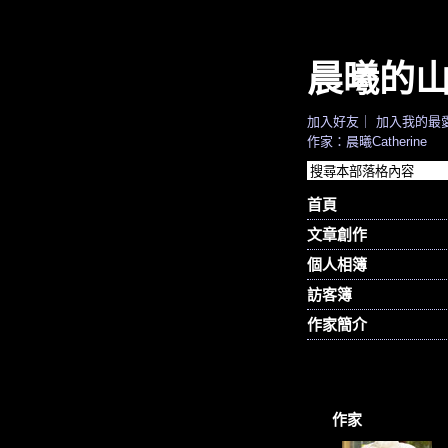
晨曦的
加入好友
｜
加入我的最
作家：晨曦Catherine
首頁
文章創作
個人相簿
訪客簿
作家簡介
作家