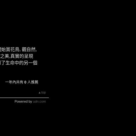
始賞花鳥, 觀自然,
態之美,真實的呈現
到了生命中的另一個
一年內共有
0
人推薦
▲top
Powered by
udn.com