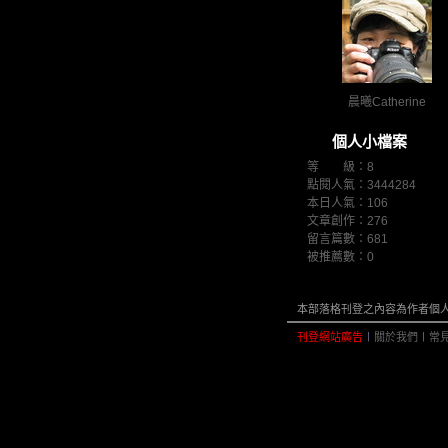
晨曦Catherine
個人小檔案
等 級：8
點閱人氣：3444284
本日人氣：106
文章創作：276
留言篇數：681
被推薦數：
0
本部落格刊登之內容為作者個人自
刊登網站廣告
︱
關於我們
︱
常