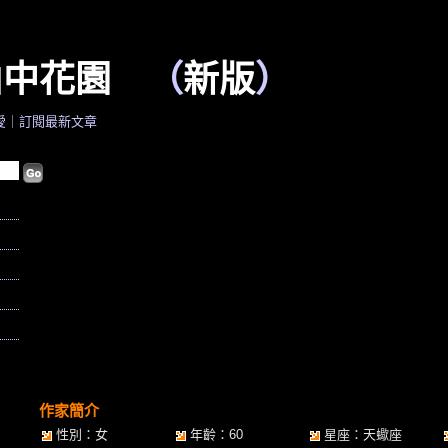
山中花園
（
新版
）
愛
｜
訂閱最新文章
作家簡介
性別：女
年齡：60
星座：天蠍座