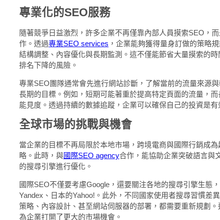
專業化的SEO服務
隨著競爭日益激烈，許多企業不再僅靠內部人員摸索SEO，
作。透過
專業SEO services
，企業能夠獲得量身訂做的策略規
結構調整、內容優化與長期監測。這不僅能節省大量摸索的時
排名下降的風險。
專業SEO團隊通常會先進行網站診斷，了解當前的流量來源
長期的目標。例如，短期可能著重於提高特定頁面的流量，而
能見度。透過持續的數據追蹤，企業可以確保自己的投資是有
全球市場的挑戰與機會
當企業的目標不再局限於本地市場，跨境電商與國際行銷成為
略。此時，與
國際SEO agency
合作，能協助企業突破語言與
的搜尋引擎進行優化。
國際SEO不僅要考慮Google，還要關注各地的搜尋引擎生
Yandex、日本的Yahoo!。此外，不同國家使用者搜尋習慣
策略、內容設計、甚至網站伺服器的部署，都需要重新規劃。
為企業打開了更大的市場機會。