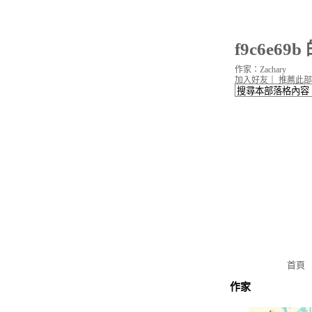
f9c6e69
作家：Zachary
加入好友
｜
推薦此部
首頁
作家