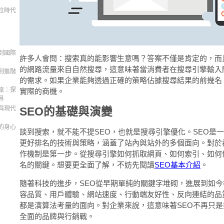
位時代
到國際
許多人會問：搜索真的能影響生意嗎？答案不僅是肯定的，而
的網路流量來自自然搜尋，這意味著當消費者在搜尋引擎輸入
到進階
的需求。如果企業能夠透過正確的策略佔據搜尋結果的前幾名
旅：探
實際的商機。
界
與現代
SEO的基礎與演變
的身心
談到搜索，就不能不提SEO，也就是搜尋引擎優化。SEO是
更好排名的技術與策略，涵蓋了站內與站外的多個面向。對於
作機制是第一步。從搜尋引擎如何抓取網頁、如何索引、如何
名的關鍵。想要更全面了解，不妨先閱讀
SEO基本介紹
。
隨著科技的進步，SEO從早期單純的關鍵字堆砌，進展到如
容品質、用戶體驗、網站速度、行動端友好性、反向連結的品
都是演算法考量的面向。對企業來說，這意味著SEO不再只
全面的品牌與行銷戰。