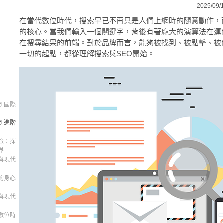
2025/09/
在當代數位時代，搜索早已不再只是人們上網時的隨意動作，
的核心。當我們輸入一個關鍵字，背後有著龐大的演算法在運
在搜尋結果的前端。對於品牌而言，能夠被找到、被點擊、被
一切的起點，都從理解搜索與SEO開始。
到國際
到進階
旅：探
界
與現代
的身心
與現代
數位時