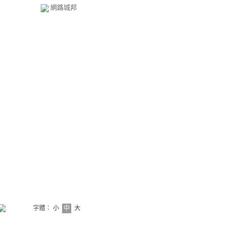
網路城邦
字體：
小
中
大