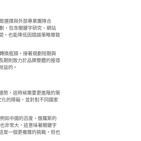
而是選擇與外部專業團隊合
劃，包含關鍵字研究、網站
間，也能降低因錯誤策略導致
與轉換瓶頸，接著規劃短期與
長期則致力於品牌整體的搜尋
效益的。
趨勢，這時候需要更進階的策
文化的障礙，並針對不同國家
態，例如中國的百度、俄羅斯的
差異也非常大，這意味著關鍵字
這是一個更複雜的挑戰，但也