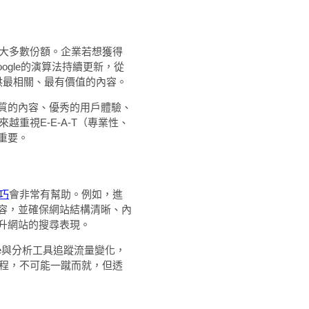
絕大多數份額。企業若想獲得
ogle的演算法持續更新，從
提供最相關、最有價值的內容。
質的內容、優秀的用戶體驗、
越重視E-E-A-T（專業性、
重要。
巧
會非常有幫助。例如，進
容，並確保網站結構清晰、內
升網站的搜尋表現。
sole與分析工具追蹤流量變化，
過程，不可能一蹴而就，但透