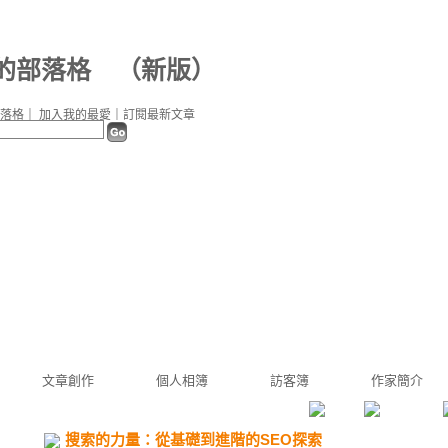
b 的部落格
（
新版
）
落格
｜
加入我的最愛
｜
訂閱最新文章
文章創作
個人相簿
訪客簿
作家簡介
搜索的力量：從基礎到進階的SEO探索