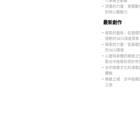
代掌握主動權
‧
流量的力量：掌握數
的核心驅動力
最新創作
‧
搜索的藝術：從基礎
視野的SEO深度探索
‧
搜索的力量：從基礎
的SEO探索
‧
心靈與身體的療癒之
索台中按摩的奇妙世
‧
台中按摩文化的演進
體驗
‧
療癒之城：台中按摩
之旅