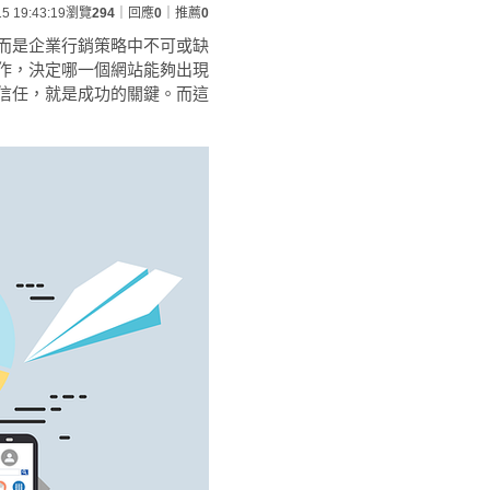
15 19:43:19
瀏覽
294
｜回應
0
｜推薦
0
而是企業行銷策略中不可或缺
作，決定哪一個網站能夠出現
信任，就是成功的關鍵。而這