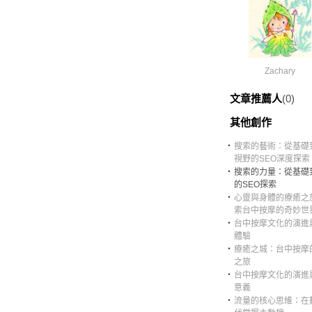
Zachary
文章推薦人
(0)
其他創作
‧
搜索的藝術：從基礎
視野的SEO深度探索
‧
搜索的力量：從基礎
的SEO探索
‧
心靈與身體的療癒之
索台中按摩的奇妙世
‧
台中按摩文化的演進
體驗
‧
療癒之城：台中按摩
之旅
‧
台中按摩文化的演進
意義
‧
流量的核心思維：在