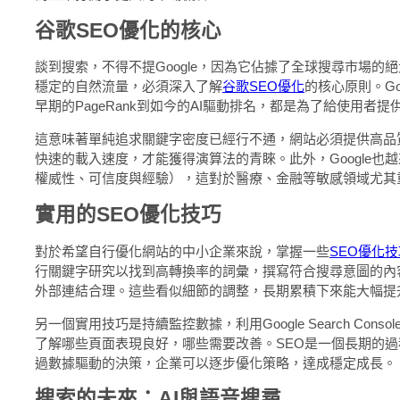
谷歌SEO優化的核心
談到搜索，不得不提Google，因為它佔據了全球搜尋市場的
穩定的自然流量，必須深入了解
谷歌SEO優化
的核心原則。Go
早期的PageRank到如今的AI驅動排名，都是為了給使用者
這意味著單純追求關鍵字密度已經行不通，網站必須提供高品
快速的載入速度，才能獲得演算法的青睞。此外，Google也越來
權威性、可信度與經驗），這對於醫療、金融等敏感領域尤其
實用的SEO優化技巧
對於希望自行優化網站的中小企業來說，掌握一些
SEO優化技
行關鍵字研究以找到高轉換率的詞彙，撰寫符合搜尋意圖的內
外部連結合理。這些看似細節的調整，長期累積下來能大幅提
另一個實用技巧是持續監控數據，利用Google Search Con
了解哪些頁面表現良好，哪些需要改善。SEO是一個長期的
過數據驅動的決策，企業可以逐步優化策略，達成穩定成長。
搜索的未來：AI與語音搜尋