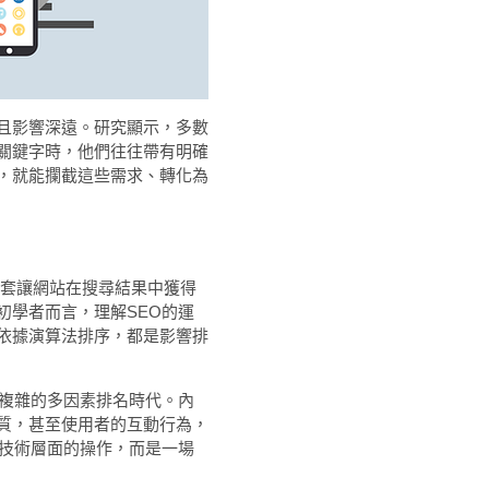
且影響深遠。研究顯示，多數
關鍵字時，他們往往帶有明確
，就能攔截這些需求、轉化為
一套讓網站在搜尋結果中獲得
初學者而言，理解SEO的運
依據演算法排序，都是影響排
今複雜的多因素排名時代。內
質，甚至使用者的互動行為，
是技術層面的操作，而是一場