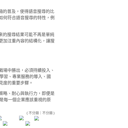
音箱的普及，使得語音搜尋的比
如何符合語音搜尋的特性，例
未來的搜尋結果可能不再是單純
更加注重內容的結構化，讓搜
戰場中勝出，必須持續投入、
O學習、專業服務的導入、國
見度的重要步驟。
策略、耐心與執行力，即便是
也是每一個企業應該重視的原
(
不分類
｜
不分類
)