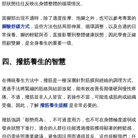
部狀態往往反映出身體整體的循環情況。
當腳部出現不適時，除了適度按摩、泡腳之外，也可以參考專業的
腳酸舒緩方式
，這些方法包括局部伸展、循環調整，以及合適的日
常保養。腳的輕鬆與否，直接影響到整體健康狀態，因此學會正確
照顧雙腳，是全身養生的重要一環。
四、撥筋養生的智慧
在傳統養生方法中，撥筋是一種深層針對筋膜與經絡的調理方式。
透過手法將緊繃的筋絡與結節放鬆，能有效改善長期僵硬與慢性疼
痛。不過，撥筋並非人人皆宜，若操作不當，可能造成肌肉或組織
受傷。因此，了解
撥筋養生提醒
是非常必要的。
撥筋強調「順勢而為」，不可過度用力，也不可在身體極度虛弱或
發炎狀態下進行。適合的人群往往能透過撥筋獲得顯著的輕鬆感，
但仍需依照專業建議，避免因誤用而適得其反。這也提醒我們：任