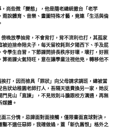
，尚些微「變態」，他是隨老總統撤台「老竽
，甭說體育、音樂、畫圖特殊才藝，竟連「生活與倫
。
傍晚放學抽背，不會背打，背不流利也打，其孤家
庭被迫捨命陪夫子，每天留校耗到夕陽西下、手及屁
，令學生自習，下節課問排長秩序好壞，壞打，好照
，算術課火氣特旺，意在讓學童注視他兇，轉移他不
挨打，因而檢具「罪狀」向父母請求調班，總被當
兒告狀幼稚園老師打人，吾隔天退費換另一家，她反
開門見山「直諫」，不見效則斗膽跟校方溝通，再無
訴媒體。
面三分情，忌諱面對面接觸，僅限書面直球對決，
確鑿不適任惡師，我確做過，蓋「新仇舊恨」格外之