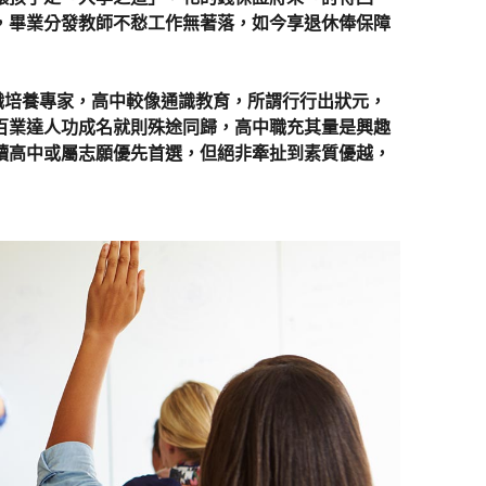
，畢業分發教師不愁工作無著落，如今享退休俸保障
培養專家，高中較像通識教育，所謂行行出狀元，
百業達人功成名就則殊途同歸，高中職充其量是興趣
讀高中或屬志願優先首選，但絕非牽扯到素質優越，