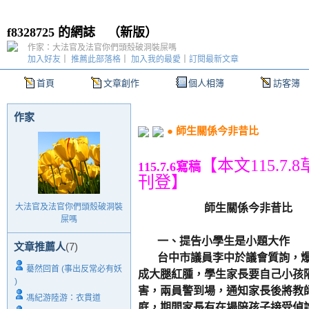
f8328725 的網誌
（
新版
）
作家：大法官及法官你們頭殼破洞裝屎嗎
加入好友
｜
推薦此部落格
｜
加入我的最愛
｜
訂閱最新文章
首頁
文章創作
個人相簿
訪客簿
作家
● 師生關係今非昔比
【本文115.7.8
115.7.6
寫稿
刊登
】
大法官及法官你們頭殼破洞裝
師生關係今非昔比
屎嗎
一、提告小學生是小題大作
文章推薦人
(7)
台中市議員李中於議會質詢，爆
驀然回首 (事出反常必有妖
成大腿紅腫，學生家長要自己小孩
)
害，兩員警到場，通知家長後將教
馮紀游陸游：衣貫道
庭，期間家長有在場陪孩子接受偵