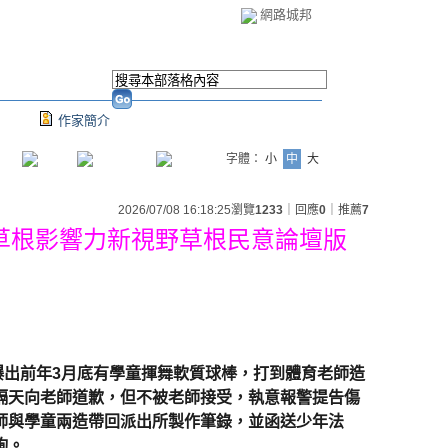
網路城邦
作家簡介
字體：
小
中
大
2026/07/08 16:18:25
瀏覽
1233
｜回應
0
｜推薦
7
版
草根
影響力新視野草根民意論壇
出前年3月底有學童揮舞軟質球棒，打到體育老師造
隔天向老師道歉，但不被老師接受，執意報警提告傷
師與學童兩造帶回派出所製作筆錄，並函送少年法
詢。