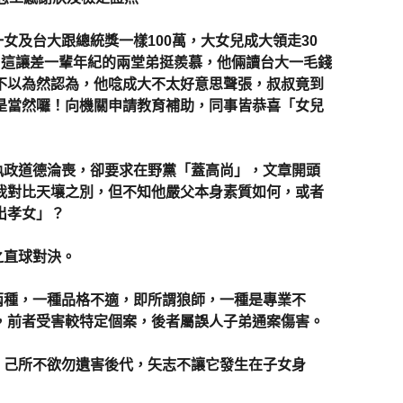
及台大跟總統獎一樣100萬，大女兒成大領走30
，這讓差一輩年紀的兩堂弟挺羨慕，他倆讀台大一毛錢
不以為然認為，他唸成大不太好意思聲張，叔叔竟到
是當然囉！向機關申請教育補助，同事皆恭喜「女兒
政道德淪喪，卻要求在野黨「蓋高尚」，文章開頭
我對比天壤之別，但不知他嚴父本身素質如何，或者
出孝女」？
直球對決。
種，一種品格不適，即所謂狼師，一種是專業不
，前者受害較特定個案，後者屬誤人子弟通案傷害。
己所不欲勿遺害後代，矢志不讓它發生在子女身