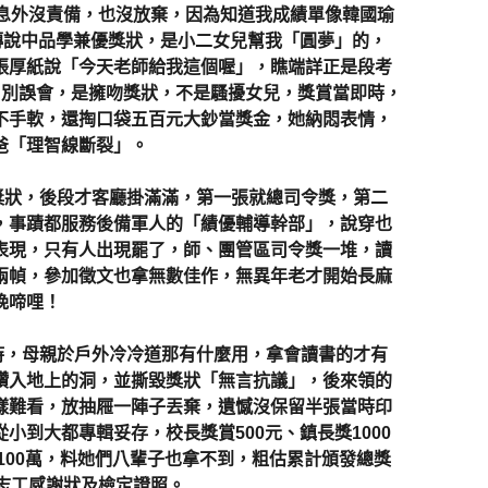
嘆息外沒責備，也沒放棄，因為知道我成績單像韓國瑜
傳說中品學兼優獎狀，是小二女兒幫我「圓夢」的，
張厚紙說「今天老師給我這個喔」，瞧端詳正是段考
，別誤會，是擁吻獎狀，不是騷擾女兒，獎賞當即時，
不手軟，還掏口袋五百元大鈔當獎金，她納悶表情，
爸「理智線斷裂」。
狀，後段才客廳掛滿滿，第一張就總司令獎，第二
，事蹟都服務後備軍人的「績優輔導幹部」，說穿也
表現，只有人出現罷了，師、團管區司令獎一堆，讀
兩幀，參加徵文也拿無數佳作，無異年老才開始長麻
晚啼哩！
，母親於戶外冷冷道那有什麼用，拿會讀書的才有
鑽入地上的洞，並撕毀獎狀「無言抗議」，後來領的
樣難看，放抽屜一陣子丟棄，遺憾沒保留半張當時印
小到大都專輯妥存，校長獎賞500元、鎮長獎1000
訂100萬，料她們八輩子也拿不到，粗估累計頒發總獎
志工感謝狀及檢定證照。