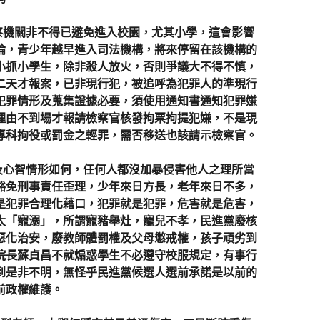
機關非不得已避免進入校園，尤其小學，這會影響
論，青少年越早進入司法機構，將來停留在該機構的
小抓小學生，除非殺人放火，否則爭議大不得不慎，
二天才報案，已非現行犯，被追呼為犯罪人的準現行
犯罪情形及蒐集證據必要，須使用通知書通知犯罪嫌
理由不到場才報請檢察官核發拘票拘提犯嫌，不是現
專科拘役或罰金之輕罪，需否移送也該請示檢察官。
心智情形如何，任何人都沒加暴侵害他人之理所當
豁免刑事責任歪理，少年來日方長，老年來日不多，
是犯罪合理化藉口，犯罪就是犯罪，危害就是危害，
太「寵溺」，所謂寵豬舉灶，寵兒不孝，民進黨廢核
惡化治安，廢教師體罰權及父母懲戒權，孩子頑劣到
院長蘇貞昌不就煽惑學生不必遵守校服規定，有事行
到是非不明，無怪乎民進黨候選人選前承諾是以前的
前政權維護。