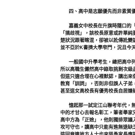
四、高中是志願優先而非素質
嘉義女中校長在升旗時隨口的「高
「搞歧視」，該校長原意或許單純
楚狀況跟著瞎混，卻被以訛傳訛變
並不亞於K書擠大學窄門，況且今
一般國中升學考生，總把高中列
所以高職生儼然高中錄取挑剩次級
但這只適合埋在心裡默認，講出來
教育「訓詞」，否則非但誤人子弟
甚至這女高校長有優秀校長自居嫌
憶起那一試定江山聯考年代，無
中的才甘心去報名彰工，筆者舉家
高中方為「正途」，他則獨排眾議
攻可守也，讀高中只能有進無退缺
這回竟連地方人士也來慫恿家長應