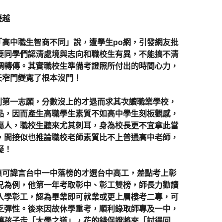
優越
中職生智商不同」說，遭學生po網，引發網友批
要同學們認清處境與志向和職校生有異，不能搞不清
調轉傳。其實職校生準備考證照所付出的時間心力，
天窄門變寬了根本沒門！
第一志願，分數沒上的才退而求其次讀職業學校，
品，因而產生高職學生素質不如高中學生刻板觀感，
傷人，職校生聽來尤其刺耳，身為校長更不宜拿此當
，間接似也推論職校老師素質比不上普通高中老師，
疑！
可諱言台中一中落榜的才選台中高工，差點考上彰
兄為例，他第一年考取彰中、彰工雙榜，師長力勸讀
入學彰工，認為畢業即可就業或更上層樓考二專，可
乏彈性。後來因故休學重考，順利錄取師專及一中，
讓孩子走「大學之道」，花的錢保證將來「討得回