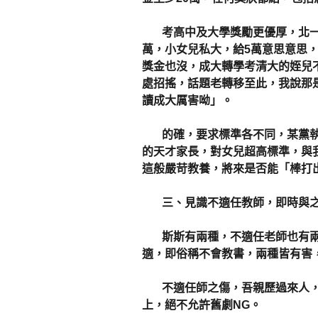
考高中及大學獎勵更優厚，北一女
萬，小女兒私大，給5萬意思意思
獎金也沒，成大轉學考清大的姪兒
處招搖，話題老轉移至此，我說那
讀成大厲害呦」。
的確，要求標準各不同，某黨執
的天才家長，對女兒超高標準，與
這般嚴苛教養，將來是否能「棒打
三、見識不適任教師，即時與之
斯斯有兩種，不適任老師也有兩
適，即俗稱不會教書，兩種皆有害
不適任師之傷，吾親歷過來人，
上，絕不允許舊劇NG。