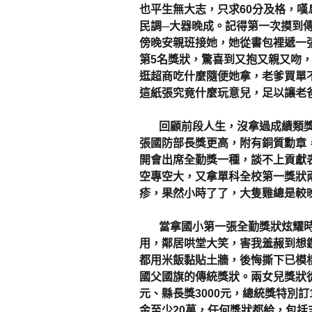
也平生無大志，只求60分及格，
民調─大器晚成。記得第一次摸到
傍晚安親班接她，她從書包裡遞一
第5名獎狀，驚喜到又抱又親又吻
逛超商吃什麼隨便她拿，老爹買單
這紙張究竟什麼玩意兒，足以讓老
回顧前段人生，沒拿過成績類獎
張國防部長獎更高，附有銅質勳章
開會出席全勤獎一種，談不上貢獻
空專空大，又拿單科全校第一獎狀
疹，果然小時了了，大隻雞總是較
當拿國小第一張全勤獎狀炫耀時
用，鄰居哄堂大笑，害我羞赧到想
都用米飯黏貼土牆，後悔撕下已模
國父國旗的傳統獎狀。兩女兒獎狀從
元、縣長獎3000元，總統獎特別
金至少20萬，任何獎狀都給，包括