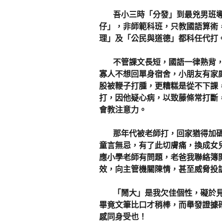
吾小三時「分發」到最兇男班導
仔」，非師範科班，只教國語算術
理」及「公民與道德」都科任代打
不管課文長短，國語一律熟背，
寡人不想回單身宿舍，小朋友有家
股被鞭子打腫，更糟糕是從不下課
打，因他疑心病，以致藤條常打斷
會教注意力。
那年代被老師打，回家猶得加碼
童言無忌，有了此切膚痛，換成女
應小學老師有問題，老爸我聯絡簿
效，向主管機關陳情，甚至威脅投
「鬧大」是我欠佳個性，礙於見
畢竟文筆比口才稍棒，而舉發證據
感同身受也！