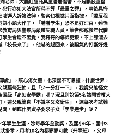
到老師，大腿紅腫充其量普通傷害，不是斷肢重傷
，犯行亦如大法官所稱不算「最重之罪」，事後具悔
咄咄逼人訴諸法律，警察也根據片面指控，「違反程
稍嫌小題大作了，「嚇嚇學生」恐不是好理由，難怪
求教育局與警察局嚴懲失職人員。筆者那威權年代體
打學生會睡不著覺，我哥哥的導師更狠，不上課溜去
喊「校長來了」，他嚇的趕回來，被騙氣的打斷好幾
！
傳說」，既心疼女童，也深感不可思議，什麼世界，
父親藤條狂抽，且「少一分打一下」，我說只能怪女
全國級「高虹安學霸」嗎？況且別說第5名該開香檳大
打，這父親簡直「不識字又沒衛生」，連每次考試難
見聞，到底什麼資格要求子女「學業進步」呢？
年學生生涯，除每學年全勤獎，及國小6年、國中3
狀掛零，月考10名內都寥寥可數〈升學班〉，父母