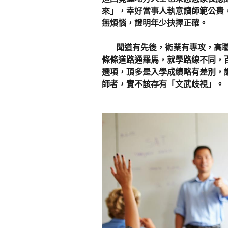
來」，幸好當事人執意讀師範公費
無煩惱，證明年少抉擇正確。
聞道有先後，術業有專攻，高職
條條道路通羅馬，就學路線不同，
選項，頂多是入學成績略有差別，
師者，實不該存有「文武歧視」。