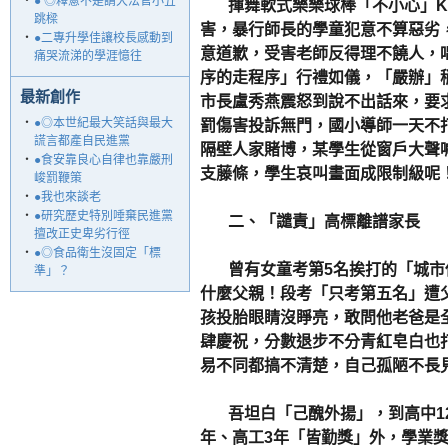
‧
● ◎釋憲不是請大法官小丑
揮舞軟式樂樂球棒「不小心」K
跳樑
害，暴行師長的學童犯意不算惡劣
‧
●二專升學佳讓校長感動到
意道歉，受害老師反得理不饒人，
痛哭流涕的學涯憶往
序的走程序」行禮如儀，「嚴辦」
最新創作
市長盧秀燕震怒到說不出話來，要
‧
●◎本世紀最大笑話與最大
罰傷害投訴無門，國小導師一天不
謊言都產自民進黨
隔壁人家賭博，某學生從窗戶大聲
‧
●食安靠良心自律也靠嚴刑
支藤條，學生哀叫畫面成限制級呢
峻罰鞭策
‧
●我也來談老
‧
●研究歷史特別唾棄民進黨
二、「譴責」高標離譜家長
擅改正史卑劣行徑
‧
●◎食品衛生沒固定「標
曾有女童考第5名挨打的「城市
準」？
什麼父親！段考「只考第五名」遭
孩投胎眼睛沒睜亮，敢問他老爸是
肆慶祝，分數退步不分青紅皂白也
易不同都搞不清楚，自己孤陋不長
吾坦白「己醜外揚」，到高中12
年、高工3年「皆勤獎」外，學業獎