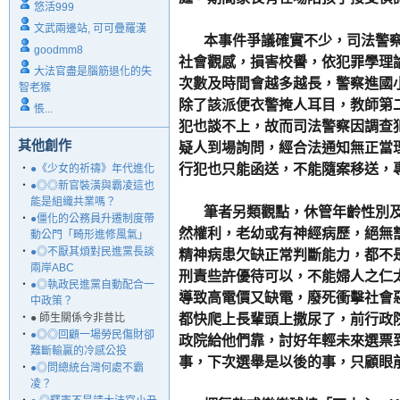
悠活999
文武兩邊站, 可可疊羅漢
本事件爭議確實不少，司法警察
goodmm8
社會觀感，損害校譽，依犯罪學理
大法官盡是腦筋退化的失
次數及時間會越多越長，警察進國
智老猴
除了該派便衣警掩人耳目，教師第
悵...
犯也談不上，故而司法警察因調查
其他創作
疑人到場詢問，經合法通知無正當
行犯也只能函送，不能隨案移送，
‧
●《少女的祈禱》年代進化
‧
●◎◎新官裝潢與霸凌這也
能是組織共業嗎？
筆者另類觀點，休管年齡性別及
‧
●僵化的公務員升遷制度帶
然權利，老幼或有神經病歷，絕無
動公門「畸形進修風氣」
‧
●◎不厭其煩對民進黨長談
精神病患欠缺正常判斷能力，都不
兩岸ABC
刑責些許優待可以，不能婦人之仁
‧
●◎執政民進黨自動配合一
導致高電價又缺電，廢死衝擊社會
中政策？
‧
● 師生關係今非昔比
都快爬上長輩頭上撒尿了，前行政
‧
●◎◎回顧一場勞民傷財卻
政院給他們靠，討好年輕未來選票
難斷輸贏的冷感公投
事，下次選舉是以後的事，只顧眼
‧
●◎問總統台灣何處不霸
凌？