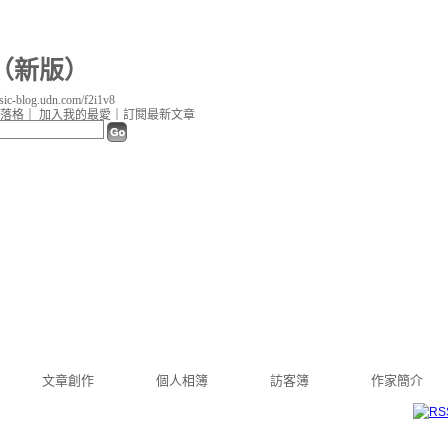
（
新版
）
c-blog.udn.com/f2i1v8
落格
｜
加入我的最愛
｜
訂閱最新文章
文章創作
個人相簿
訪客簿
作家簡介