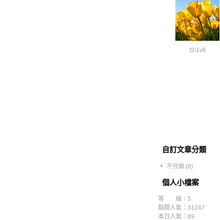
f2i1v8
自訂文章分類
‧
不分類 (0)
個人小檔案
等 級：5
點閱人氣：31247
本日人氣：89