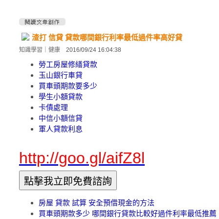
渣打 信貸 貸款哪間銀行利率最低過件率高好貸
知識學習
｜
健康
2016/09/24 16:04:38
勞工房屋修繕貸款
玉山銀行車貸
買車頭期款要多少
學生小額貸款
卡債處理
中信小額信貸
軍人貸款利息
http://goo.gl/aifZ8l
房屋 貸款 試算 安全預借現金的方法
買車頭期款多少 哪間銀行貸款比較好過件利率最低推薦