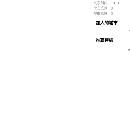
文章創作：1013
留言篇數：0
被推薦數：
0
加入的城市
推薦連結
m