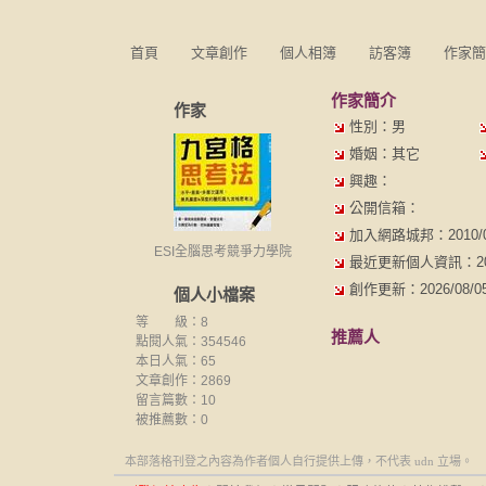
首頁
文章創作
個人相簿
訪客簿
作家簡
作家簡介
作家
性別：男
婚姻：其它
興趣：
公開信箱：
加入網路城邦：2010/01/
ESI全腦思考競爭力學院
最近更新個人資訊：2018/
創作更新：2026/08/05 
個人小檔案
等 級：8
推薦人
點閱人氣：354546
本日人氣：65
文章創作：2869
留言篇數：10
被推薦數：
0
本部落格刊登之內容為作者個人自行提供上傳，不代表 udn 立場。