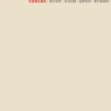
刊登網站廣告
︱
關於我們
︱
常見問題
︱
服務條款
︱
著作權聲明