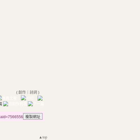
(
創作
｜
詩詞
)
n&aid=7566556
▲top