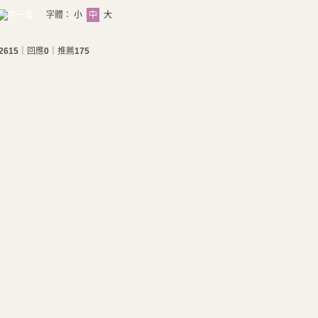
字體：
小
中
大
2615
｜回應
0
｜推薦
175