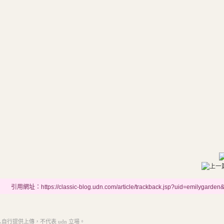
引用網址：https://classic-blog.udn.com/article/trackback.jsp?uid=emilygarde
行提供上傳，不代表 udn 立場。