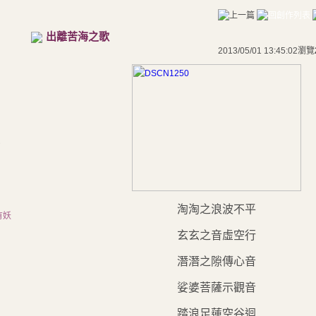
出離苦海之歌
2013/05/01 13:45:02
瀏覽
)
淘淘之浪波不平
有妖
玄玄之音虛空行
潛潛之隙傳心音
娑婆菩薩示觀音
踏浪足蓮空谷迴