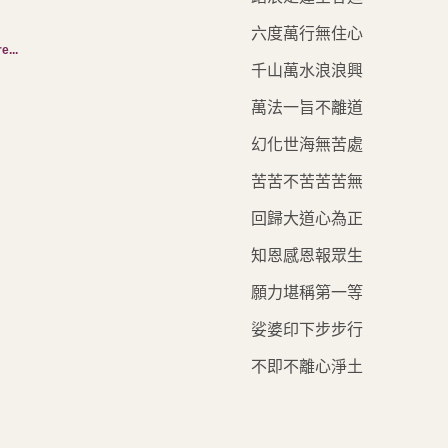
六度萬行無住心
e...
千山萬水浪浪興
萬法一旨不離道
幻化世海無苦處
苦苦不苦苦苦無
回歸大道心為正
知恩感恩報眾生
願力堪稱第一等
娑婆印下步步行
不即不離心淨土