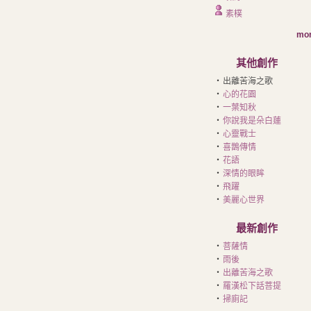
素樸
mor
其他創作
‧
出離苦海之歌
‧
心的花園
‧
一葉知秋
‧
你說我是朵白蓮
‧
心靈戰士
‧
喜鵲傳情
‧
花語
‧
深情的眼眸
‧
飛躍
‧
美麗心世界
最新創作
‧
菩薩情
‧
雨後
‧
出離苦海之歌
‧
羅漢松下話菩提
‧
掃廁記