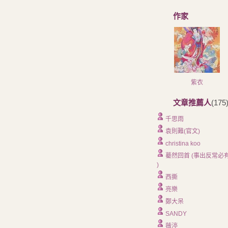
作家
紫衣
文章推薦人
(175
千思雨
袁則難(官文)
christina koo
驀然回首 (事出反常必
)
西撕
亮樂
鄭大呆
SANDY
薇渟