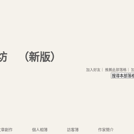
坊
（
新版
）
加入好友
｜
推薦此部落格
｜
文章創作
個人相簿
訪客簿
作家簡介