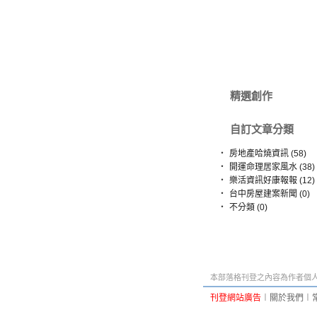
精選創作
自訂文章分類
‧
房地產哈燒資訊 (58)
‧
開運命理居家風水 (38)
‧
樂活資訊好康報報 (12)
‧
台中房屋建案新聞 (0)
‧
不分類 (0)
本部落格刊登之內容為作者個人自
刊登網站廣告
︱
關於我們
︱