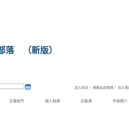
部落
（
新版
）
加入好友
｜
推薦此部落格
｜
加入我
文章創作
個人相簿
訪客簿
作家簡介