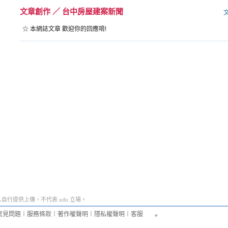
文章創作
／
台中房屋建案新聞
☆ 本網誌文章 歡迎你的回應唷!
行提供上傳，不代表 udn 立場。
常見問題
︱
服務條款
︱
著作權聲明
︱
隱私權聲明
︱
客服