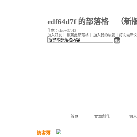
edf64d7f 的部落格
（
新
作家：clzow37013
加入好友
｜
推薦此部落格
｜
加入我的最愛
｜
訂閱最新
首頁
文章創作
個人
訪客簿