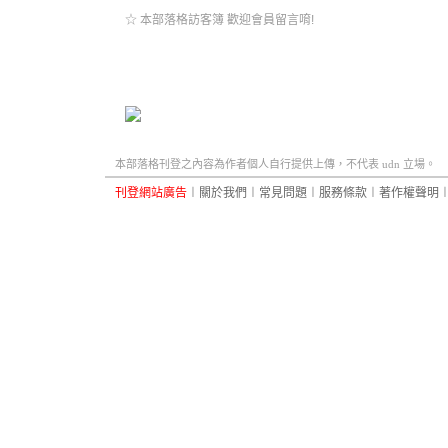
☆ 本部落格訪客簿 歡迎會員留言唷!
本部落格刊登之內容為作者個人自行提供上傳，不代表 udn 立場。
刊登網站廣告
︱
關於我們
︱
常見問題
︱
服務條款
︱
著作權聲明