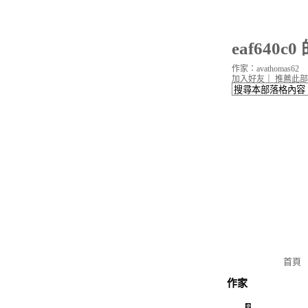
eaf640c
作家：avathomas62
加入好友
｜
推薦此部
首頁
作家