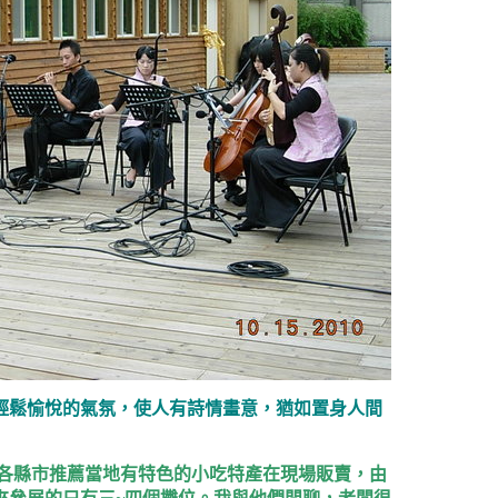
輕鬆愉悅的氣氛，使人有詩情畫意，猶如置身人間
各縣市推薦當地有特色的小吃特產在現場販賣，由