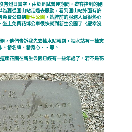
沒有烈日當空，由於是試營運期間，遊客控制的剛
以為要從圓山站走過去服勤，看到圓山站外面有許
有免費公車到
新生公園
，站牌前的服務人員很熱心
，坐上免費花博公車很快就到新生公園了〈慶幸沒
務，他們告訴我先去抽水站報到，抽水站有一棟志
作、發名牌、發背心‧‧等。
這座花園在新生公園已經有一些年歲了，若不是花