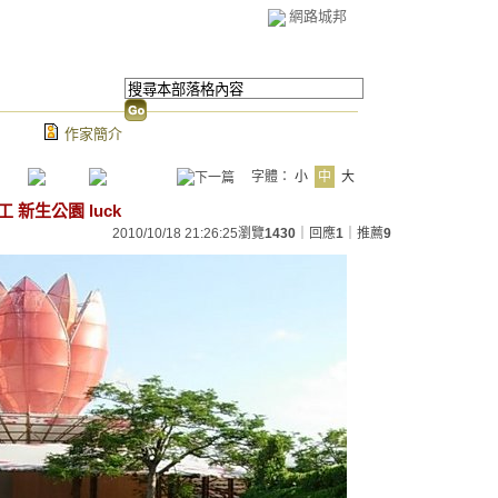
網路城邦
作家簡介
字體：
小
中
大
新生公園 luck
2010/10/18 21:26:25
瀏覽
1430
｜回應
1
｜推薦
9