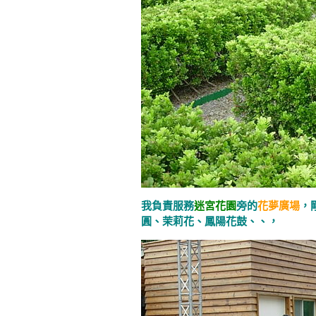
我負責服務
迷宮花園
旁的
花夢廣場
，
圓、茉莉花、鳳陽花鼓、、，