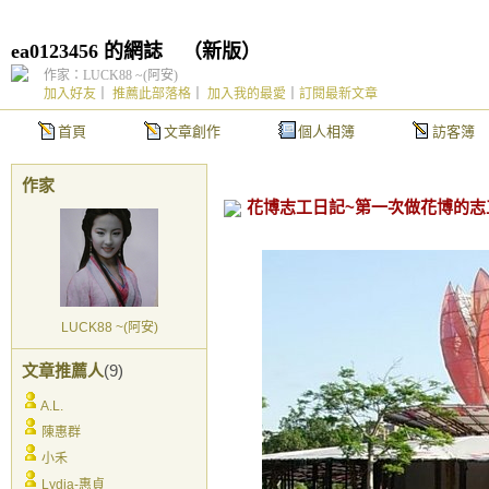
ea0123456 的網誌
（
新版
）
作家：LUCK88 ~(阿安)
加入好友
｜
推薦此部落格
｜
加入我的最愛
｜
訂閱最新文章
首頁
文章創作
個人相簿
訪客簿
作家
花博志工日記~第一次做花博的志工 
LUCK88 ~(阿安)
文章推薦人
(9)
A.L.
陳惠群
小禾
Lydia-惠貞