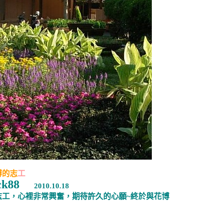
博的志
工
ck88
2010.10.18
志工，心裡非常興奮，期待許久的心願
~
終於與花博