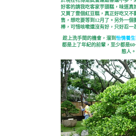
於現在花博是試營運遊客還不多，
好客的請我吃客家芋頭糕，味道真
又買了壹個紅豆糕，真正好吃又不
售，想吃要等到12月了。另外一
棒，可惜咳嗽還沒有好，只好忍一
趁上洗手間的機會，溜到
怡情養生
都是上了年紀的前輩，至少都是
60
態人。