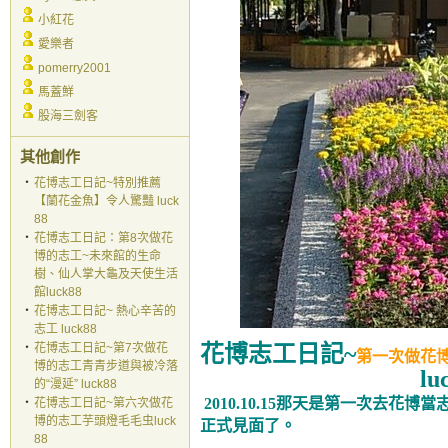
小紅花
愛樂者
pomerry2001
馬蓋鮮
股海三劍客
其他創作
‧
花博志工日記~特別推薦
【蘭花金魚】令人驚豔 luck
88
‧
花博志工日記：第8次做花
博的志工~未來館的生命
樹、仙人掌大龜及天使生活
館luck88
‧
花博志工日記~ 熱心辛苦的
志工 luck88
‧
花博志工日記~第7次做花
花博志工日記
~
第一次做花
博的志工青青步道與被冷落
lu
的“漫延” luck88
2010.10.15
那天是第一次去花博當
‧
花博志工日記~第六次做花
博的志工芋頭燈毛毛虫luck
正式見面了。
88