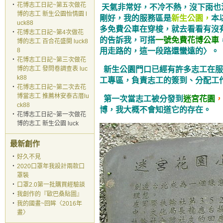
‧
花博志工日記~第五次做花
天氣非常好，不冷不熱，沒下雨也
博的志工 新生公園怡情園 l
剛好，我的服務區是
新生公園，
本
uck88
多免費公車在穿梭，就去看看有沒
‧
花博志工日記~第4次做花
的告訴我，可搭
一號免費花博公車
博的志工 百合花盛開 luck8
8
用走路的，這一段路還蠻遠的〉。
‧
花博志工日記~第三次做花
博的志工 發問卷調查表 luc
新生公園門口已經有許多志工在服
k88
工專區，負責志工的簽到、分配工
‧
花博志工日記~第二次去花
博當志工 推薦林安泰古厝lu
第一次當志工被分發到
迷宮花園
，
ck88
博，我大概不會知道它的存在。
‧
花博志工日記~第一次做花
博的志工 新生公園 luck
最新創作
‧
好久不見
‧
2020口罩年我設計兩款口
罩裝
‧
口罩2.0第一批購買經驗談
‧
我創作的『歐巴桑貼圖』
‧
我的國畫~回眸〈2016年
畫〉