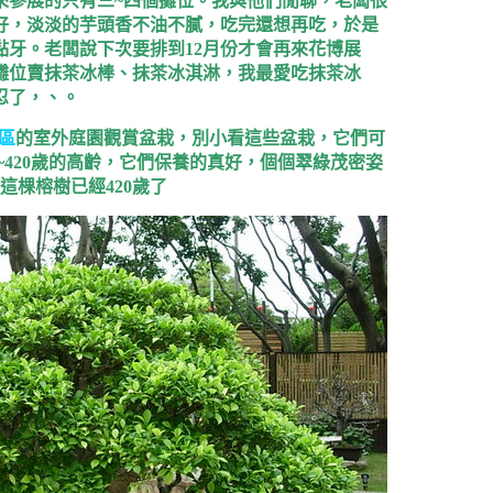
來參展的只有三
~
四個攤位。我與他們閒聊，老闆很
好，淡淡的芋頭香不油不膩，吃完還想再吃，於是
黏牙。老闆說下次要排到
12
月份才會再來花博展
個攤位賣抹茶冰棒、抹茶冰淇淋，我最愛吃抹茶冰
忍了，、。
區
的室外庭園觀賞盆栽，別小看這些盆栽，它們可
~420
歲的高齡，它們保養的真好，個個翠綠茂密姿
這棵榕樹已經420歲了