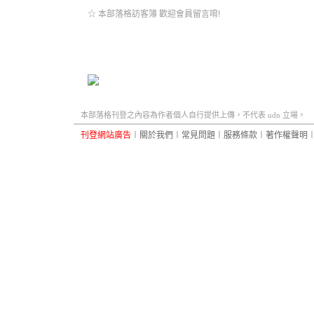
☆ 本部落格訪客簿 歡迎會員留言唷!
本部落格刊登之內容為作者個人自行提供上傳，不代表 udn 立場。
刊登網站廣告
︱
關於我們
︱
常見問題
︱
服務條款
︱
著作權聲明