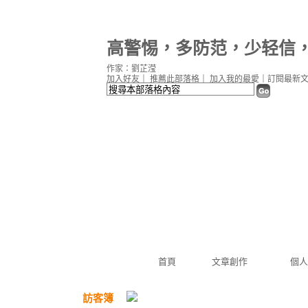
高警惕，多防范，少轻信
作家：劉芷滢
加入好友
｜
推薦此部落格
｜
加入我的最愛
｜
訂閱最新
首頁
文章創作
個人
訪客簿