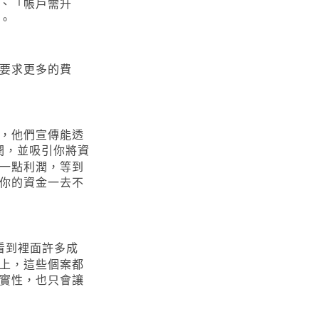
、「帳戶需升
。
要求更多的費
，他們宣傳能透
潤，並吸引你將資
一點利潤，等到
你的資金一去不
看到裡面許多成
上，這些個案都
實性，也只會讓