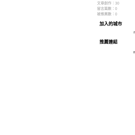
文章創作：30
留言篇數：0
被推薦數：
0
加入的城市
推薦連結
m