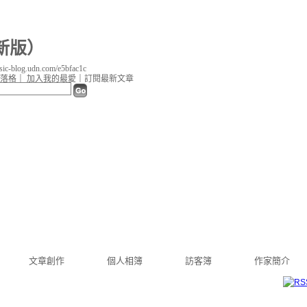
新版
）
c-blog.udn.com/e5bfac1c
落格
｜
加入我的最愛
｜
訂閱最新文章
文章創作
個人相簿
訪客簿
作家簡介