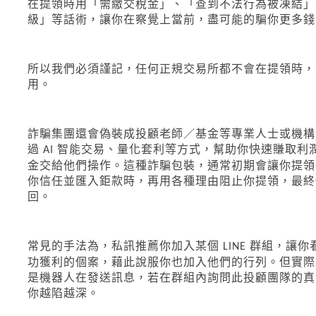
在提領時用「需繳交稅金」、「查到不法行為被凍結」
級」等話術，讓你在察覺上當前，盡可能的騙你更多錢
所以我們必須謹記，任何正規交易所都不會在提領時，
用。
詐騙集團還會偽裝成投顧老師／基金等專業人士或機構
過
智能交易、量化套利等方式，幫助你快速賺取利
AI
金交給他們操作。這種詐騙包裝，通常初期會讓你提領
你信任並匯入鉅款時，再用各種理由阻止你提領，最終
回。
常見的手法為，私訊推薦你加入某個
群組，讓你
LINE
功獲利的個案，藉此說服你也加入他們的行列。但實際
是機器人在發送訊息，若在群組內詢問此投顧團隊的真
你越陷越深。