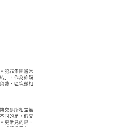
。犯罪集團通常
結」，作為詐騙
貨幣、區塊鏈相
幣交易所相差無
不同的是，假交
。更常見的是，