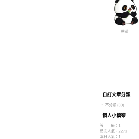
熊貓
自訂文章分類
‧
不分類 (30)
個人小檔案
等 級：1
點閱人氣：2273
本日人氣：1