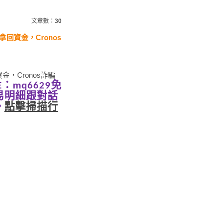
文章數：
30
拿回資金，Cronos
金，Cronos詐騙
E：
m
q
6629免
易明細跟對話
。
點擊掃描行