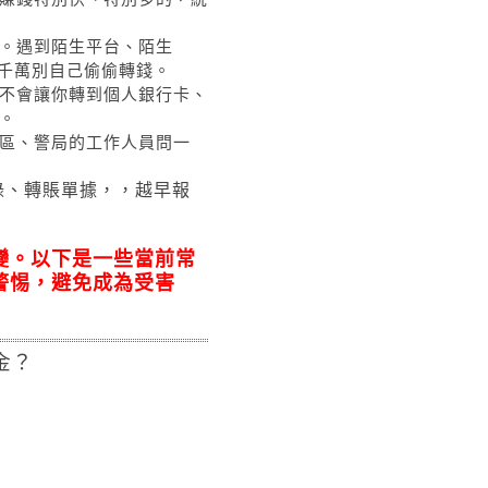
。遇到陌生平台、陌生
，千萬別自己偷偷轉錢。
不會讓你轉到個人銀行卡、
。
區、警局的工作人員問一
錄、轉賬單據，，越早報
變。以下是一些當前常
警惕，避免成為受害
金？