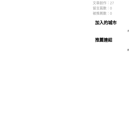
文章創作：27
留言篇數：0
被推薦數：
0
加入的城市
推薦連結
m