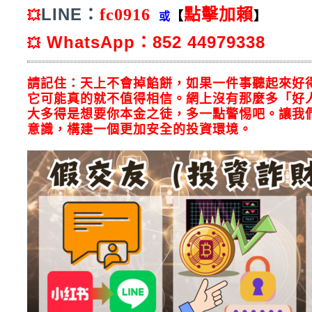
LINE：
fc0916
點擊加賴
💥
【
】
或
WhatsApp：852 44979338
💥
請記住：天上不會掉餡餅，如果一件事聽起來好
它可能真的就不值得相信。網上沒有那麼多「好
大多得是想要你本金之徒，多一點警惕吧。讓我
意識，構建一個更加安全的投資環境。