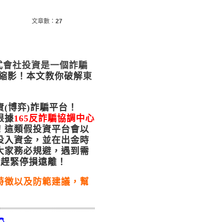
文章數：
27
式會社投資是一個詐騙
縮影！
本文教你破解
東
(博弈)詐騙平台！
根據
165反詐騙協調中心
！這類假投資平台會以
投入資金，並在出金時
大家務必規避，遇到需
，趕緊停損遠離！
特徵以及防範建議，幫