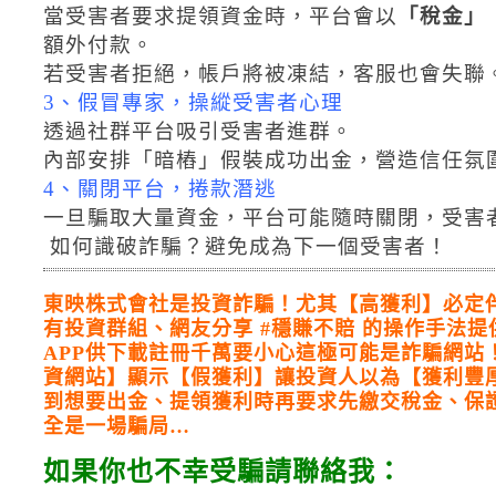
當受害者要求提領資金時，平台會以
「稅金」
額外付款。
若受害者拒絕，帳戶將被凍結，客服也會失聯
3、假冒專家，操縱受害者心理
透過社群平台吸引受害者進群。
內部安排「暗樁」假裝成功出金，營造信任氛
4、關閉平台，捲款潛逃
一旦騙取大量資金，平台可能隨時關閉，受害
如何識破詐騙？避免成為下一
東映株式會社是投資詐騙！尤其【高獲利】必定
有投資群組、網友分享 #穩賺不賠 的操作手法
APP供下載註冊千萬要小心這極可能是詐騙網站
資網站】顯示【假獲利】讓投資人以為【獲利豐
到想要出金、提領獲利時再要求先繳交稅金、保
全是一場騙局…
如果你也不幸受騙請聯絡我：