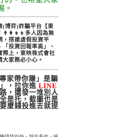
惕。
(博弈)詐騙平台【東
‍👦‍👦多人因為無
網，搭建虛假投資平
、「投資回報率高」、
實際上，東映株式會社
請大家務必小心。
專家帶你賺」是騙
」，拉你進
LINE
路，還發一堆別人
全是托，截圖也是
要麼錢投進去就提
賺錢特別快、特別多的，統