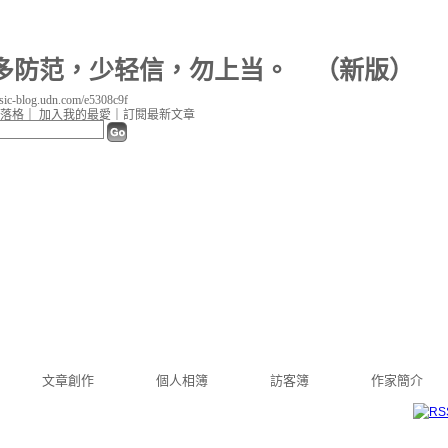
多防范，少轻信，勿上当。
（
新版
）
c-blog.udn.com/e5308c9f
落格
｜
加入我的最愛
｜
訂閱最新文章
文章創作
個人相簿
訪客簿
作家簡介