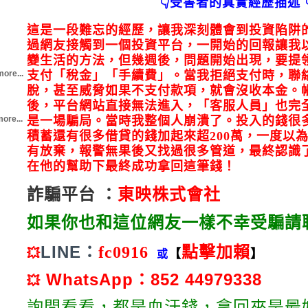
👇受害者的真實經歷描述 
這是一段難忘的經歷，讓我深刻體會到投資陷阱
過網友接觸到一個投資平台，一開始的回報讓我
變生活的方法，但幾週後，問題開始出現，要提
more...
支付「稅金」「手續費」。當我拒絕支付時，聯
脫，甚至威脅如果不支付款項，就會沒收本金。
後，平台網站直接無法進入，「客服人員」也完
ore...
是一場騙局。當時我整個人崩潰了。投入的錢很
積蓄還有很多借貸的錢加起來超200萬，一度以
有放棄，報警無果後又找過很多管道，最終認識
在他的幫助下最終成功拿回這筆錢！
詐騙平台 ：
東映株式會社
如果你也和這位網友一樣不幸受騙請
LINE：
fc0916
點擊加賴
💥
【
】
或
WhatsApp：852 44979338
💥
詢問看看，都是血汗錢，拿回來是最