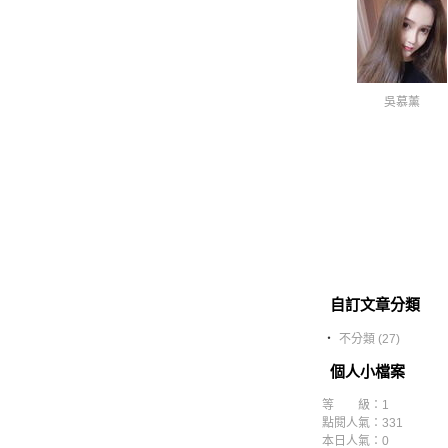
吳慕薰
自訂文章分類
‧
不分類 (27)
個人小檔案
等 級：1
點閱人氣：331
本日人氣：0