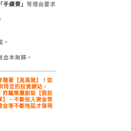
「手續費」
等理由要求
。
圍。
者血本無歸。
個受害者！
伴隨著【高風險】！如
提供特定的投資網站、
！詐騙集團創設【假投
厚】、不斷投入資金等
證金等不斷拖延才發現