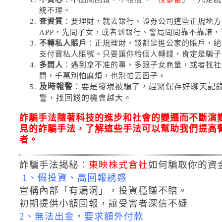
統不理。
查資質
：要理財，就去銀行、證券公司這些正規地方
APP，先問子女，或者到銀行、警局問問靠不靠譜
不轉私人賬戶
：正規理財，錢都是進公家的賬戶，絕
支付寶私人賬號。只要讓你給個人轉錢，肯定是騙子
多問人
：遇到拿不准的事，多跟子女商量，或者找社
問，千萬別怕麻煩，也別怕丟面子。
及時報警
：要是發現被騙了，趕緊保存好聊天記
警，找回錢的機會越大。
詐騙手法隨著科技的進步和社會的變遷而不斷演
見的詐騙手法，了解這些手法可以幫助我們提高
者。
詐騙手法揭秘：
東映株式會社
如何騙取你的資
1、假投資、高回報誘惑
宣稱內部「有漏洞」，投資穩賺不賠。
初期提供小額回報，讓受害者深信不疑
2、無法出金，要求額外付款