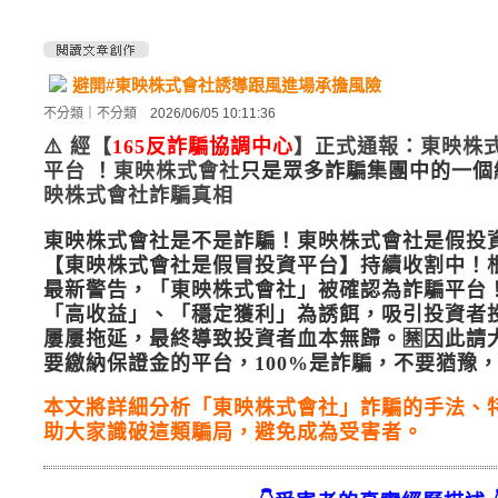
避開#東映株式會社誘導跟風進場承擔風險
不分類
｜
不分類
2026/06/05 10:11:36
⚠️
經【
165反詐騙協調中心
】正式通報：東映株
平台
！
東映株式會社
只是眾多詐騙集團中的一個
映株式會社
詐騙真相
東映株式會社是不是詐騙！
東映株式會社是假投資
【東映株式會社是假冒投資平台】持續收割中！
最新警告，「東映株式會社」被確認為詐騙平台
「高收益」、「穩定獲利」為誘餌，吸引投資者
屢屢拖延，最終導致投資者血本無歸。🈲因此請
要繳納保證金的平台，100%是詐騙，不要猶豫
本文將詳細分析「
東映株式會社
」詐騙的手法、
助大家識破這類騙局，避免成為受害者。