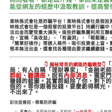
能從網友的經歷中汲取教訓，提高警
東映株式會社是詐騙平台！東映株式會社是假投資
映株式會社是一個假冒的投資平台】持續行騙中！👨‍
法出金而蒙受重大損失。這些詐騙集團利用互聯
台，宣稱「高收益」、「有漏洞」、「輕鬆賺」
「簡單好操作」等誘人條件，吸引投資者上當。
根本無法出金，還會找各種理由要求繼續繳錢。
「
👇 揭秘常見的網路詐騙類型👇
局
：有人自稱「理財專家」「金融老師
群組
、
聽講座
，說有
內部消息
、獨家門
賺錢的截圖。其實群組除了你，剩下的
假的。等你跟著投錢，要麼虧得精光，
不出來了。
記住這幾招，輕鬆防詐騙
不貪心
：不圖高回報，不相信「
一夜暴富
」，凡是說