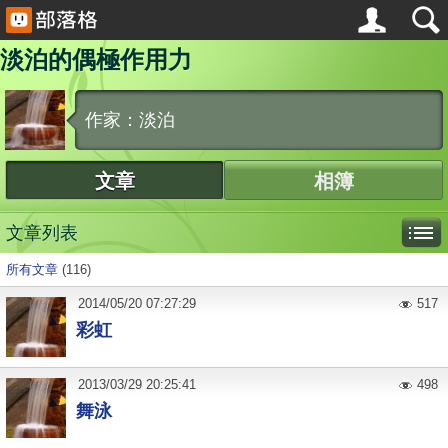
淡泊的偶極作用力
作家：淡泊
文章
相簿
文章列表
所有文章
(116)
2014
/
05
/
20
07:27:29
517
彩虹
2013
/
03
/
29
20:25:41
498
舞泳