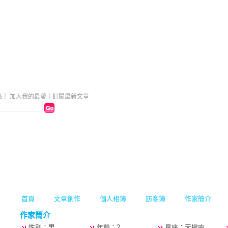
活園地
（
新版
）
格
｜
加入我的最愛
｜
訂閱最新文章
首頁
文章創作
個人相簿
訪客簿
作家簡介
作家簡介
性別：男
年齡：2
星座：天蠍座