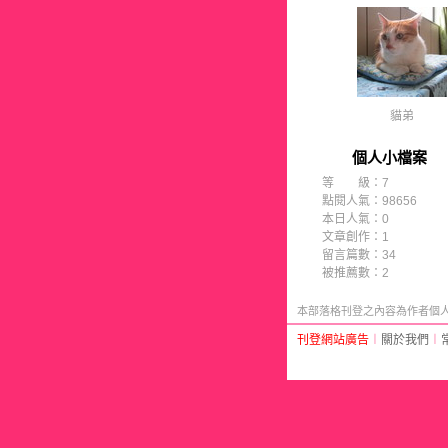
貓弟
個人小檔案
等 級：7
點閱人氣：98656
本日人氣：0
文章創作：1
留言篇數：34
被推薦數：
2
本部落格刊登之內容為作者個人自
刊登網站廣告
︱
關於我們
︱