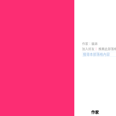
貓弟的生
作家：貓弟
加入好友
｜
推薦此部落
作家