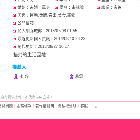
婚姻：未婚，單身
學歷：未就讀
職業：家管
興趣：運動,休閒,音樂,美食,寵物
公開信箱：
加入網路城邦：2013/07/08 01:55
最近更新個人資訊：2014/08/10 23:22
創作更新：2013/09/27 16:17
貓弟的生活園地
推薦人
水 羚
慕雲
行提供上傳，不代表 udn 立場。
常見問題
︱
服務條款
︱
著作權聲明
︱
隱私權聲明
︱
客服