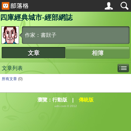
四庫經典城市-經部網誌
作家：書獃子
文章
相簿
文章列表
所有文章
(0)
瀏覽：
行動版
|
傳統版
udn.com © 2012