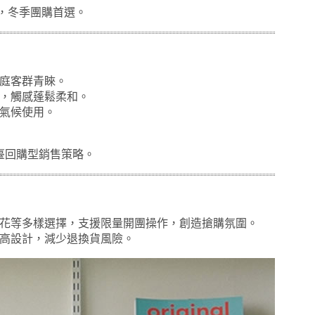
，冬季團購首選。
庭客群青睞。
，觸感蓬鬆柔和。
氣候使用。
臺回購型銷售策略。
花等多樣選擇，支援限量開團操作，創造搶購氛圍。
高設計，減少退換貨風險。