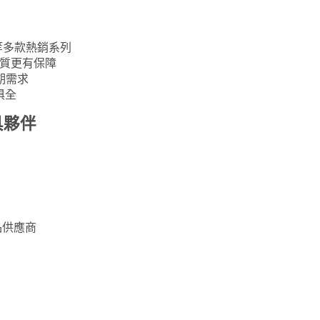
等多款熱銷系列
質更有保障
期需求
俱全
具夥伴
品供應商