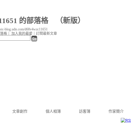
c11651 的部落格
（
新版
）
c-blog.udn.com/d68v4wzc11651
落格
｜
加入我的最愛
｜
訂閱最新文章
文章創作
個人相簿
訪客簿
作家簡介