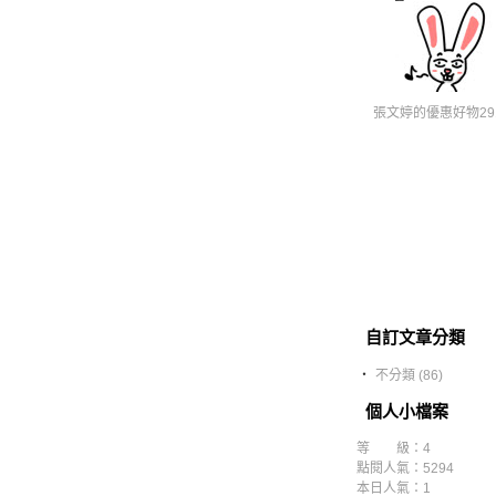
張文婷的優惠好物291
自訂文章分類
‧
不分類 (86)
個人小檔案
等 級：4
點閱人氣：5294
本日人氣：1