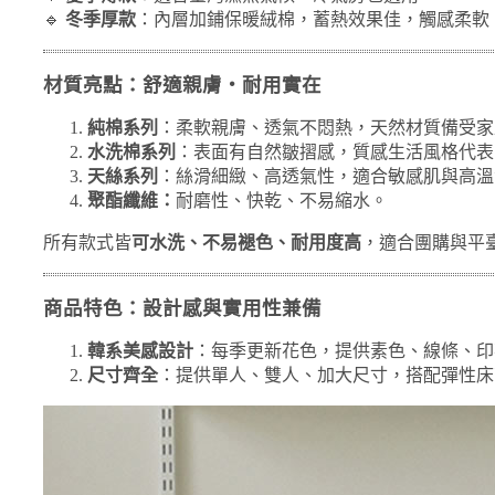
🔹
冬季厚款
：內層加鋪保暖絨棉，蓄熱效果佳，觸感柔軟
材質亮點：舒適親膚・耐用實在
純棉系列
：柔軟親膚、透氣不悶熱，天然材質備受家
水洗棉系列
：表面有自然皺摺感，質感生活風格代表
天絲系列
：絲滑細緻、高透氣性，適合敏感肌與高溫
聚酯纖維：
耐磨性、快乾、不易縮水。
所有款式皆
可水洗、不易褪色、耐用度高
，適合團購與平
商品特色：設計感與實用性兼備
韓系美感設計
：每季更新花色，提供素色、線條、印
尺寸齊全
：提供單人、雙人、加大尺寸，搭配彈性床