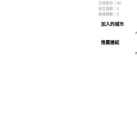
文章創作：86
留言篇數：0
被推薦數：
0
加入的城市
推薦連結
m