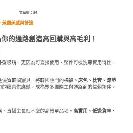
文章數：
86
，兼顧美感與舒適
為你的通路創造高回購與高毛利！
。
外型吸睛，更因為可直接使用、整件可機洗等實用特性，
進優質韓國寢具，將韓國熱門的
棉被、床包、枕套、涼墊
力的寢具供應鏈，成為眾多團購主與通路商的信賴夥伴。
購、直播主長紅不墜的高轉單品項。
高實用、低退貨率、