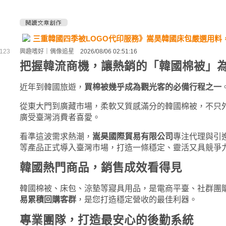
三重韓國四季被LOGO代印服務》嵩昊韓國床包嚴選用料
23
興趣嗜好
｜
偶像追星
2026/08/06 02:51:16
把握韓流商機，讓熱銷的「韓國棉被」
近年到韓國旅遊，
買棉被幾乎成為觀光客的必備行程之一
從東大門到廣藏市場，柔軟又質感滿分的韓國棉被，不只
廣受臺灣消費者喜愛。
看準這波需求熱潮，
嵩昊國際貿易有限公司
專注代理與引
等產品正式導入臺灣市場，打造一條穩定、靈活又具競爭
韓國熱門商品，銷售成效看得見
韓國棉被、床包、涼墊等寢具用品，是電商平臺、社群團
易累積回購客群
，是您打造穩定營收的最佳利器。
專業團隊，打造最安心的後勤系統