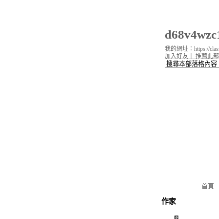
d68v4wz
我的網址：https://classi
加入好友
｜
推薦此部
首頁
作家