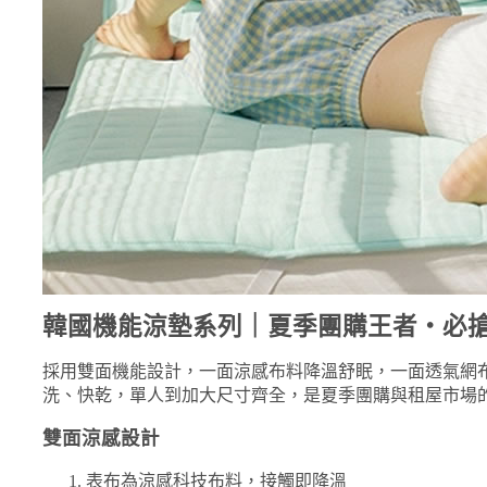
韓國機能涼墊系列｜夏季團購王者・必
採用雙面機能設計，一面涼感布料降溫舒眠，一面透氣網
洗、快乾，單人到加大尺寸齊全，是夏季團購與租屋市場
雙面涼感設計
表布為涼感科技布料，接觸即降溫