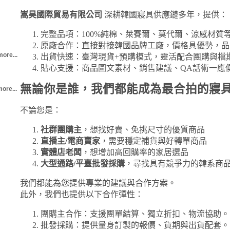
嵩昊國際貿易有限公司
深耕韓國寢具供應鏈多年，提供：
完整品項：100%純棉、萊賽爾、莫代爾、涼感材質
原廠合作：直接對接韓國品牌工廠，價格具優勢，品
more...
出貨快速：臺灣現貨+預購模式，靈活配合團購與檔
貼心支援：商品圖文素材、銷售建議、QA話術一應
無論你是誰，我們都能成為最合拍的寢
ore...
不論您是：
社群團購主
，想找好賣、免挑尺寸的優質商品
直播主/電商賣家
，需要穩定補貨與好轉單商品
實體店老闆
，想增加高回購率的家居選品
大型通路/平臺批發採購
，尋找具有競爭力的韓系商
我們都能為您提供專業的建議與合作方案。
此外，我們也提供以下合作彈性：
團購主合作：支援團單結算、獨立折扣、物流協助。
批發採購：提供量身訂製的報價、貨期與出貨配套。